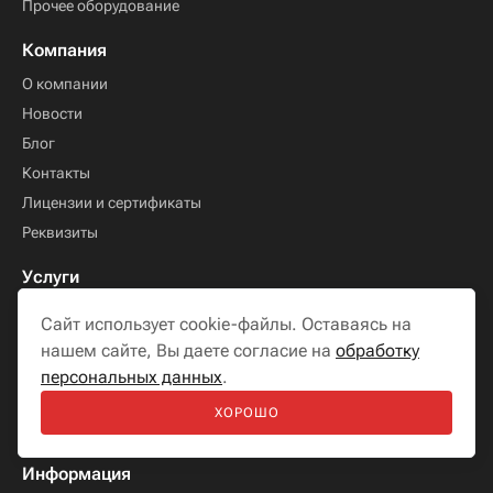
Прочее оборудование
Компания
О компании
Новости
Блог
Контакты
Лицензии и сертификаты
Реквизиты
Услуги
Техническая поддержка
Сайт использует cookie-файлы. Оставаясь на
Ремонт оборудования
нашем сайте, Вы даете согласие на
обработку
Настройка оборудования
персональных данных
.
Регламент оказания технической поддержки
ХОРОШО
Регламент гарантийного обслуживания оборудования ELTEX
Информация