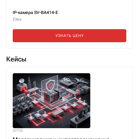
IP-камера SV-BA414-E
Eltex
УЗНАТЬ ЦЕНУ
Кейсы
ШПД