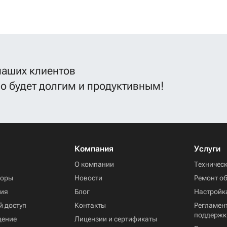
наших клиентов
во будет долгим и продуктивным!
Компания
Услуги
ы
О компании
Техничес
торы
Новости
Ремонт о
ния
Блог
Настройк
й доступ
Контакты
Регламент
поддержк
дение
Лицензии и сертификаты