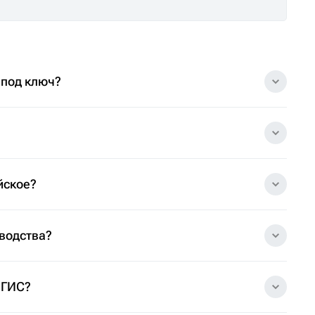
 под ключ?
йское?
зводства?
 ГИС?