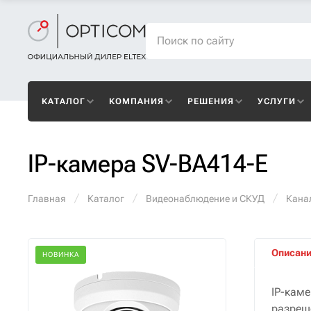
КАТАЛОГ
КОМПАНИЯ
РЕШЕНИЯ
УСЛУГИ
IP-камера SV-BA414-E
Главная
Каталог
Видеонаблюдение и СКУД
Кана
Описан
НОВИНКА
IP-кам
разреш