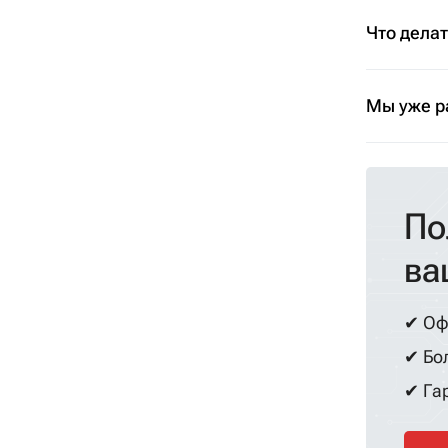
Что дела
Мы уже р
По
ва
✔ Оф
✔ Бол
✔ Гар