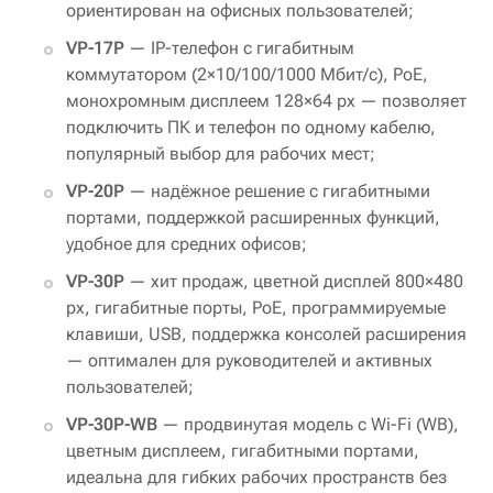
ориентирован на офисных пользователей;
VP-17P
— IP-телефон с гигабитным
коммутатором (2×10/100/1000 Мбит/с), PoE,
монохромным дисплеем 128×64 px — позволяет
подключить ПК и телефон по одному кабелю,
популярный выбор для рабочих мест;
VP-20P
— надёжное решение с гигабитными
портами, поддержкой расширенных функций,
удобное для средних офисов;
VP-30P
— хит продаж, цветной дисплей 800×480
px, гигабитные порты, PoE, программируемые
клавиши, USB, поддержка консолей расширения
— оптимален для руководителей и активных
пользователей;
VP-30P-WB
— продвинутая модель с Wi-Fi (WB),
цветным дисплеем, гигабитными портами,
идеальна для гибких рабочих пространств без