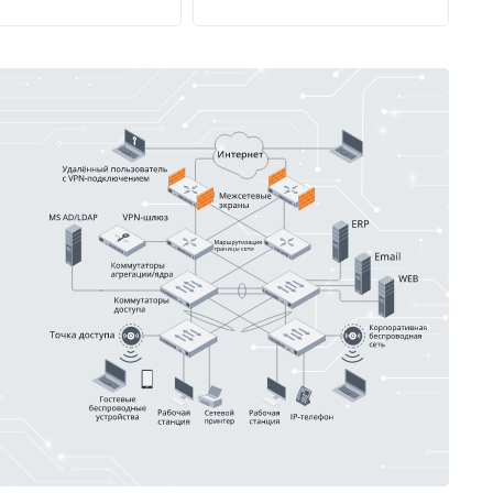
ниями. Чтобы не
ться и получить
е, которое будет
ть долго и
но, предлагаем
ть пошаговый
итм.