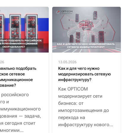
026
13.05.2026
авильно подобрать
Как и для чего нужно
ское сетевое
модернизировать сетевую
ммуникационное
инфраструктуру?
ование?
Как OPTICOM
 российского
модернизирует сети
го и
бизнеса: от
оммуникационного
импортозамещения до
дования — задача,
перехода на
я сегодня стоит
инфраструктуру нового
 многими
уровня.