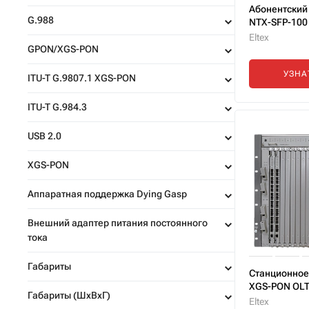
Абонентский
G.988
NTX-SFP-100
Eltex
GPON/XGS-PON
УЗНА
ITU-T G.9807.1 XGS-PON
ITU-T G.984.3
USB 2.0
XGS-PON
Аппаратная поддержка Dying Gasp
Внешний адаптер питания постоянного
тока
Габариты
Станционное
XGS-PON OL
Габариты (ШxВxГ)
Eltex