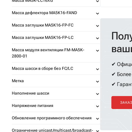
Масса MA5K-LC16XG
инфраструк
уличных кам
Масса дефлектора MA5K16-FAND
умных оста
Масса заглушки MA5K16-FP-FC
важны усто
Пол
погоде, пе
Масса заглушки MA5K16-FP-LC
напряжения
ваш
минимальн
Масса модуля вентиляции FM-MA5K-
обслуживан
2800-01
✔ Офици
Масса шасси в сборе без FC/LC
✔ Более 
Метка
✔ Гарант
Наполнение шасси
ЗАКА
Напряжение питания
Обновление программного обеспечения
Ограничение unicast/multicast/broadcast-