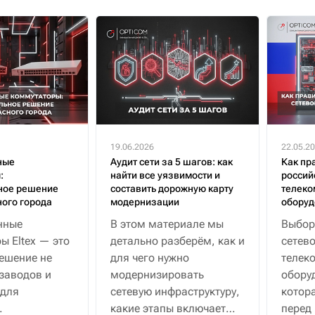
19.06.2026
22.05.2
ные
Аудит сети за 5 шагов: как
Как пр
:
найти все уязвимости и
россий
ное решение
составить дорожную карту
телеко
ного города
модернизации
оборуд
нные
В этом материале мы
Выбор
ы Eltex — это
детально разберём, как и
сетево
ешение не
для чего нужно
телек
 заводов и
модернизировать
обору
 для
сетевую инфраструктуру,
котора
какие этапы включает
перед