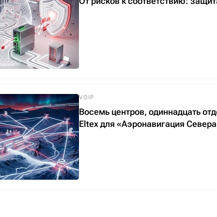
От рисков к соответствию: защи
VOIP
Восемь центров, одиннадцать от
Eltex для «Аэронавигация Север