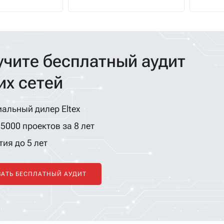
туры: от
аудит и как применить
компа
ер и Wi-Fi до
решения «Элтекс» на
ошиби
новок, где
каждом уровне сети
решени
йчивость к
работа
учите бесплатный аудит
репадам
надеж
 и
изучи
их сетей
ое
алгор
ие.
альный дилер Eltex
5000 проектов за 8 лет
ия до 5 лет
ЗАТЬ БЕСПЛАТНЫЙ АУДИТ