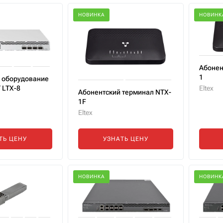
НОВИНКА
НОВИНК
Абонен
1
 оборудование
 LTX-8
Eltex
Абонентский терминал NTX-
1F
Eltex
ТЬ ЦЕНУ
УЗНАТЬ ЦЕНУ
НОВИНКА
НОВИНК