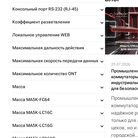
Консольный порт RS-232 (RJ-45)
Коэффициент разветвления
Локальное управление WEB
Максимальная дальность действия
Максимальная скорость передачи данных
25.07.2026
Промышлен
Максимальное количество ONT
коммутаторы
индустриаль
Масса
для безопас
Промышле
Масса MA5K-FC64
коммутатор
Масса MA5K-LC16C
надёжное р
только для
Масса MA5K-LC16G
цехов, но и
городской