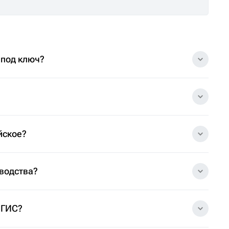
 под ключ?
йское?
зводства?
 ГИС?