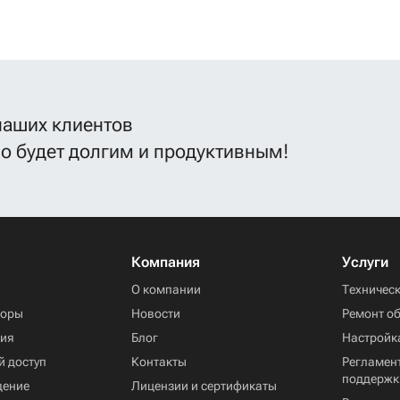
наших клиентов
во будет долгим и продуктивным!
Компания
Услуги
ы
О компании
Техничес
торы
Новости
Ремонт о
ния
Блог
Настройк
й доступ
Контакты
Регламент
поддержк
дение
Лицензии и сертификаты