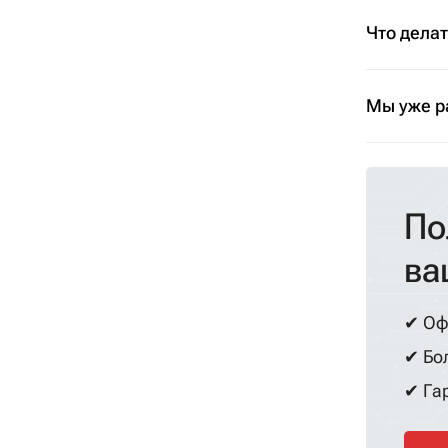
Что дела
Мы уже р
По
ва
✔ Оф
✔ Бол
✔ Гар