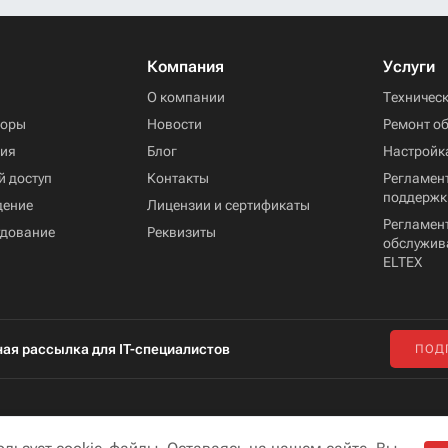
Компания
Услуги
ы
О компании
Техничес
торы
Новости
Ремонт о
ния
Блог
Настройк
й доступ
Контакты
Регламент
поддержк
дение
Лицензии и сертификаты
Регламен
удование
Реквизиты
обслужив
ELTEX
ая рассылка для IT-специалистов
ПОД