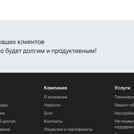
наших клиентов
во будет долгим и продуктивным!
Компания
Услуги
ы
О компании
Техничес
торы
Новости
Ремонт о
ния
Блог
Настройк
й доступ
Контакты
Регламент
поддержк
дение
Лицензии и сертификаты