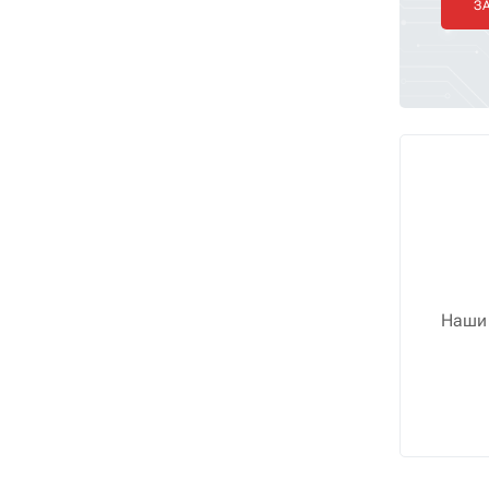
З
Наши 