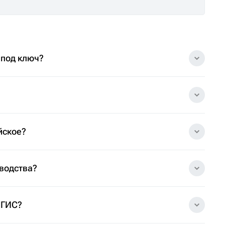
 под ключ?
йское?
зводства?
 ГИС?