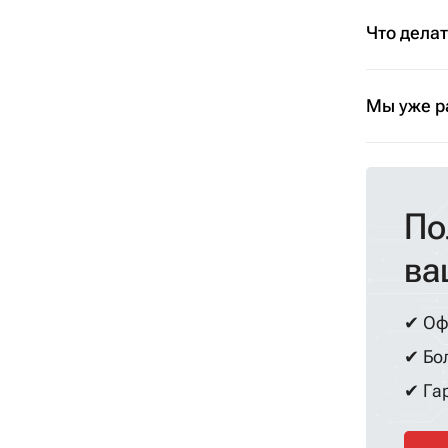
Что дела
Мы уже р
По
ва
✔ Оф
✔ Бол
✔ Гар