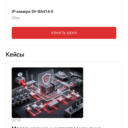
IP-камера SV-BA414-E
Eltex
УЗНАТЬ ЦЕНУ
Кейсы
ШПД