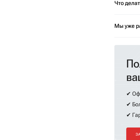
Что дела
Мы уже р
По
ва
✔ Оф
✔ Бол
✔ Гар
З