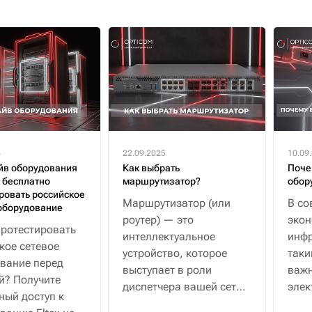
5
22.09.2025
10.09
йв оборудования
Как выбрать
Поче
к бесплатно
маршрутизатор?
обор
ровать российское
Маршрутизатор (или
В со
оборудование
роутер) — это
эко
протестировать
интеллектуальное
инфр
кое сетевое
устройство, которое
таки
вание перед
выступает в роли
важн
й? Получите
диспетчера вашей сети.
элек
ный доступ к
Если простыми
водо