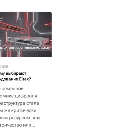
.2025
му выбирают
удование Eltex?
временной
номике цифровая
аструктура стала
м же критически
ым ресурсом, как
тричество или
снабжение.