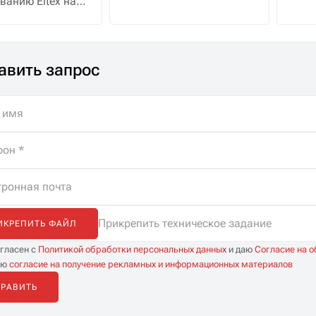
ванию Eltex на
словами, его главная
 с полной
задача — не просто
жкой
раздать интернет на
истов. Помощь
компьютеры и
авить запрос
ре, бесплатная
телефоны, а правильно
а и
направлять потоки
иченные
данных между ними и
тации.
внешним миром,
обеспечивая надежную
и безопасную связь.
Прикрепить техническое задание
ИКРЕПИТЬ ФАЙЛ
огласен с
Политикой обработки персональных данных
и даю
Согласие на 
аю
согласие на получение рекламных и информационных материалов