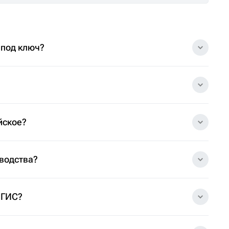
 под ключ?
йское?
зводства?
 ГИС?