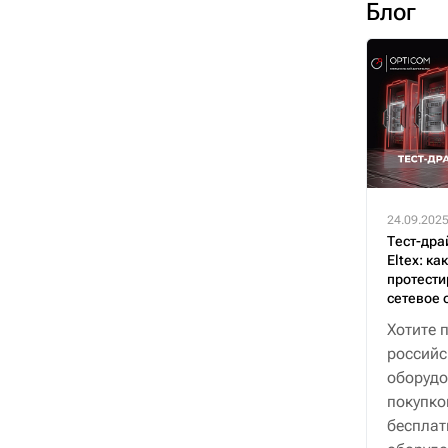
Блог
24.09.202
Тест-дра
Eltex: ка
протести
сетевое 
Хотите 
российс
оборудо
покупко
бесплат