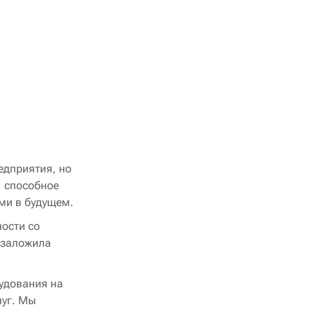
едприятия, но
, способное
ми в будущем.
ности со
 заложила
удования на
луг. Мы