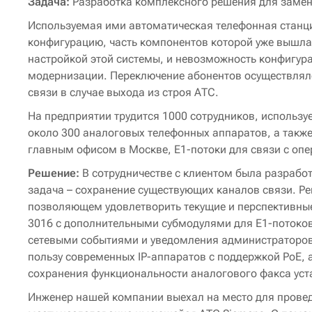
Задача:
Разработка комплексного решения для замен
Используемая ими автоматическая телефонная станц
конфигурацию, часть компонентов которой уже вышла 
настройкой этой системы, и невозможность конфигур
модернизации. Переключение абонентов осуществлял
связи в случае выхода из строя АТС.
На предприятии трудится 1000 сотрудников, используе
около 300 аналоговых телефонных аппаратов, а также
главным офисом в Москве, E1-потоки для связи с оп
Решение:
В сотрудничестве с клиентом была разрабо
задача – сохранение существующих каналов связи. Р
позволяющем удовлетворить текущие и перспективные
3016 с дополнительными субмодулями для E1-потоков
сетевыми событиями и уведомления администраторов.
пользу современных IP-аппаратов с поддержкой PoE, 
сохранения функциональности аналогового факса уста
Инженер нашей компании выехал на место для провед