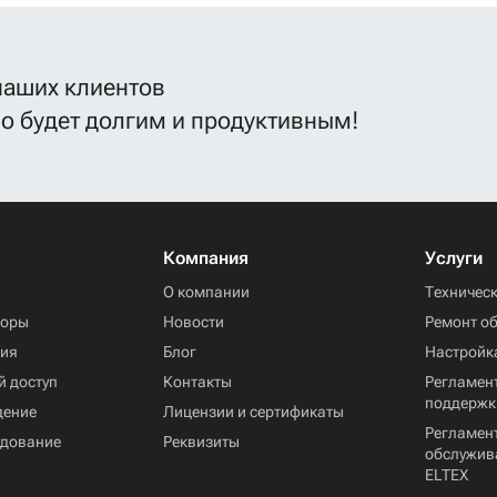
наших клиентов
во будет долгим и продуктивным!
Компания
Услуги
ы
О компании
Техничес
торы
Новости
Ремонт о
ния
Блог
Настройк
й доступ
Контакты
Регламент
поддержк
дение
Лицензии и сертификаты
Регламен
удование
Реквизиты
обслужив
ELTEX