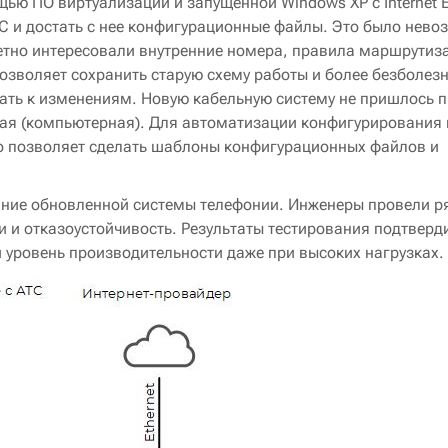
ю ПО виртуализации и запущенной Windows XP с Internet Ex
С и достать с нее конфигурационные файлы. Это было нев
етно интересовали внутренние номера, правила маршрутиз
позволяет сохранить старую схему работы и более безболез
кать к изменениям. Новую кабельную систему не пришлось 
щая (компьютерная). Для автоматизации конфигурирования 
Оно позволяет сделать шаблоны конфигурационных файлов и
ие обновленной системы телефонии. Инженеры провели ря
и и отказоустойчивость. Результаты тестирования подтверд
 уровень производительности даже при высоких нагрузках.