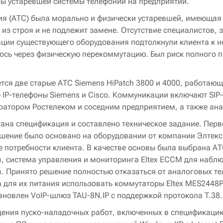
ы устаревшей системы телефонии на предприятии.
ия (АТС) была морально и физически устаревшей, имеющая
из строя и не подлежит замене. Отсутствие специалистов, 
ации существующего оборудования подтолкнули клиента к 
ось через физическую перекоммутацию. Был риск полного 
тся две старые АТС Siemens HiPatch 3800 и 4000, работающ
 IP-телефоны Siemens и Cisco. Коммуникации включают SIP-
ератором Ростелеком и соседним предприятием, а также ан
тана спецификация и составлено техническое задание. Пер
ешение было основано на оборудовании от компании Элтекс
 потребности клиента. В качестве основы была выбрана АТ
, система управления и мониторинга Eltex ECCM для набл
 Принято решение полностью отказаться от аналоговых те
а для их питания использовать коммутаторы Eltex MES2448P
новлен VoIP-шлюз TAU-8N.IP с поддержкой протокола T.38.
ения пуско-наладочных работ, включенных в спецификацию