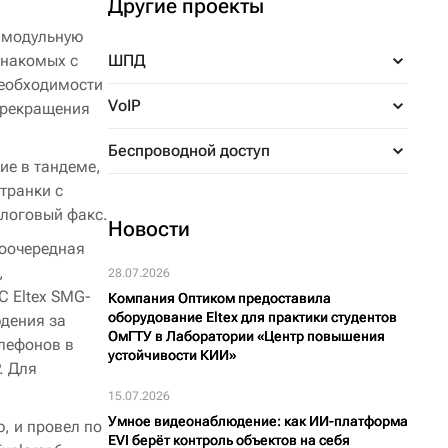
Другие проекты
 модульную
знакомых с
ШПД
необходимости
VoIP
прекращения
Беспроводной доступ
ие в тандеме,
транки с
алоговый факс.
Новости
воочередная
,
28.07.2026
С Eltex SMG-
Компания Оптиком предоставила
оборудование Eltex для практики студентов
юдения за
ОмГТУ в Лаборатории «Центр повышения
лефонов в
устойчивости КИИ»
. Для
15.07.2026
Умное видеонаблюдение: как ИИ-платформа
, и провел по
EVI берёт контроль объектов на себя