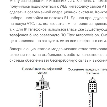
месту исследование имеющейся АТС Siemens. С помощь
получилось подключиться к WEB интерфейсу самой АТ
сделать в современной операционной системе. Конкр
набора, настройки на потоках Е1. Данная процедура 
на новую АТС, т.к. пользователям не придется привы
т.к. для IP телефонов использовалась уже существую
телефонов было развернуто ПО Eltex Autoprovision. 
централизованно загрузить ее на все телефоны в сети.
Завершающим этапом модернизации стало тестирован
включая тесты на стабильность работы, качество связ
система обеспечивает бесперебойную связь и высокий