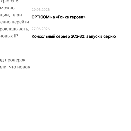
plorer 6
озможно
29.06.2026
ации, план
OPTICOM на «Гонке героев»
ненно перейти
прокладывать,
27.06.2026
новых IP
Консольный сервер SCS-32: запуск в серию
д проверок,
или, что новая