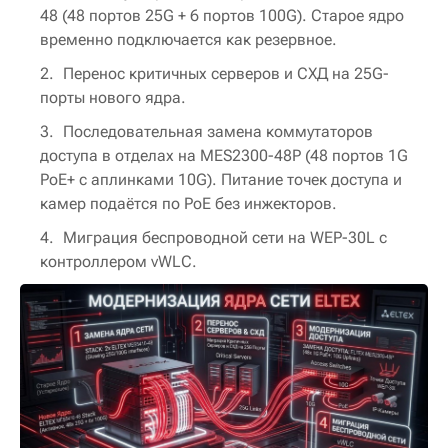
48 (48 портов 25G + 6 портов 100G). Старое ядро
временно подключается как резервное.
Перенос критичных серверов и СХД на 25G-
порты нового ядра.
Последовательная замена коммутаторов
доступа в отделах на MES2300-48P (48 портов 1G
PoE+ с аплинками 10G). Питание точек доступа и
камер подаётся по PoE без инжекторов.
Миграция беспроводной сети на WEP-30L с
контроллером vWLC.