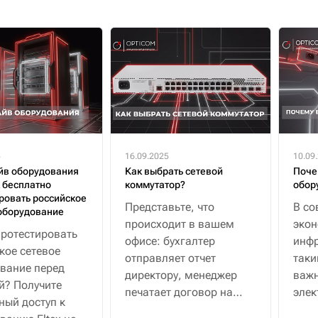
5
16.09.2025
10.09
йв оборудования
Как выбрать сетевой
Поче
к бесплатно
коммутатор?
обор
ровать российское
Представьте, что
В со
оборудование
происходит в вашем
эко
протестировать
офисе: бухгалтер
инфр
кое сетевое
отправляет отчет
таки
вание перед
директору, менеджер
важн
й? Получите
печатает договор на
элек
ный доступ к
сетевом принтере, а
водо