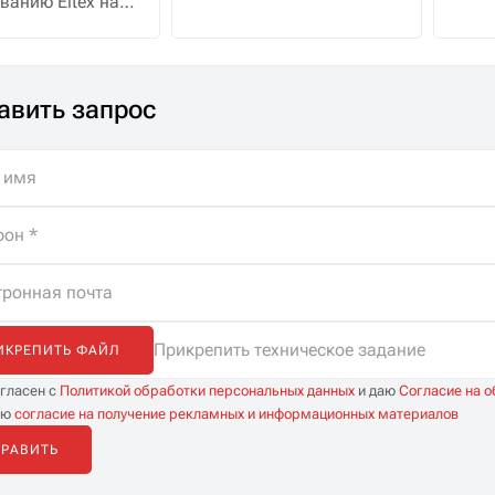
ванию Eltex на
охранник в это время
 с полной
смотрит трансляцию с
жкой
десятка камер
истов. Помощь
видеонаблюдения.
авить запрос
ре, бесплатная
а и
иченные
тации.
Прикрепить техническое задание
ИКРЕПИТЬ ФАЙЛ
огласен с
Политикой обработки персональных данных
и даю
Согласие на 
аю
согласие на получение рекламных и информационных материалов