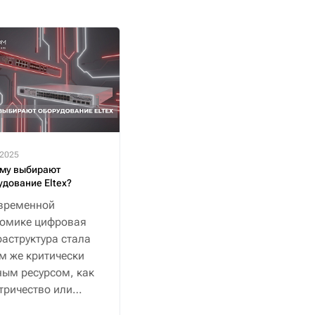
.2025
му выбирают
удование Eltex?
временной
номике цифровая
аструктура стала
м же критически
ым ресурсом, как
тричество или
снабжение.