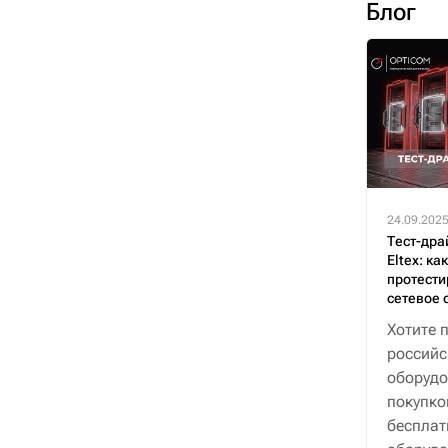
Блог
24.09.202
Тест-дра
Eltex: ка
протести
сетевое 
Хотите 
российс
оборудо
покупко
бесплат