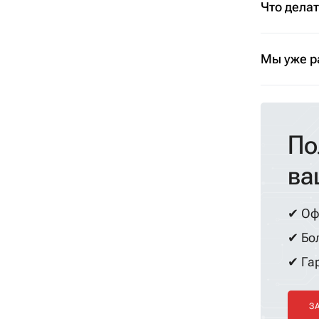
Что дела
Мы уже р
По
ва
✔ Оф
✔ Бол
✔ Гар
З