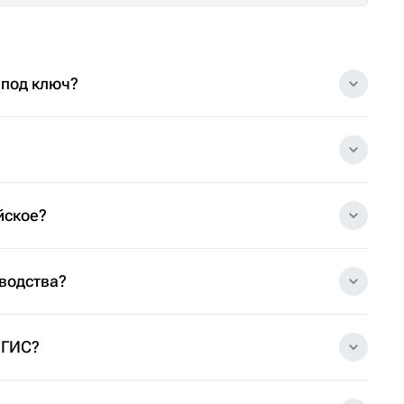
 под ключ?
йское?
зводства?
 ГИС?