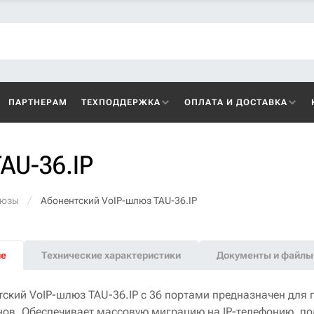
ПАРТНЕРАМ
ТЕХПОДДЕРЖКА
ОПЛАТА И ДОСТАВКА
AU-36.IP
люзы
Абонентский VoIP-шлюз TAU-36.IP
ие
Технические характеристики
Документы и файлы
тский VoIP-шлюз TAU-36.IP с 36 портами предназначен для
нов. Обеспечивает массовую миграцию на IP-телефонию, по