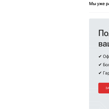
Мы уже р
По
ва
✔ Оф
✔ Бол
✔ Гар
З