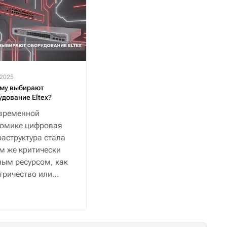
.2025
му выбирают
удование Eltex?
временной
номике цифровая
аструктура стала
м же критически
ым ресурсом, как
тричество или
снабжение.