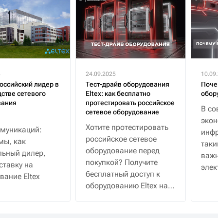
5
24.09.2025
10.09
российский лидер в
Тест-драйв оборудования
Поче
стве сетевого
Eltex: как бесплатно
обор
вания
протестировать российское
В со
сетевое оборудование
эко
Хотите протестировать
муникаций:
инфр
российское сетевое
мы, как
таки
оборудование перед
ьный дилер,
важн
покупкой? Получите
ставку на
элек
бесплатный доступ к
вание Eltex
водо
оборудованию Eltex на
30 дней с полной
поддержкой