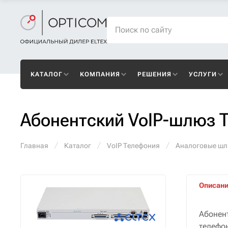
КАТАЛОГ
КОМПАНИЯ
РЕШЕНИЯ
УСЛУГИ
Абонентский VoIP-шлюз T
Главная
Каталог
VoIP Телефония
Аналоговые ш
Описан
Абонен
телефо