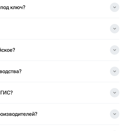
 под ключ?
йское?
зводства?
 ГИС?
роизводителей?