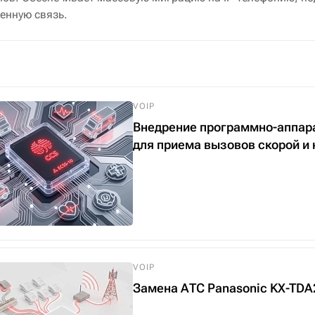
енную связь.
VOIP
Внедрение программно-аппарат
для приема вызовов скорой и
VOIP
Замена АТС Panasonic KX-TDA