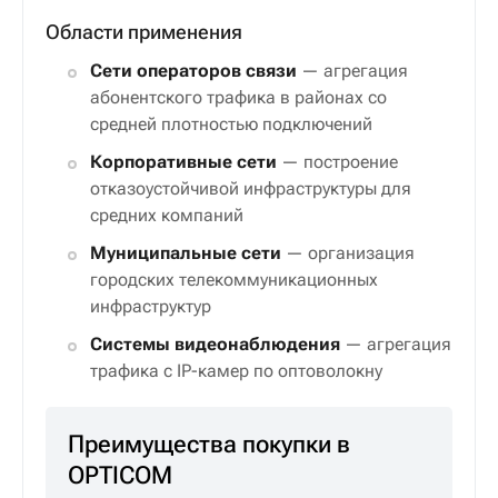
пропускной способностью 128 Гбит/с
Расширенные функции L3
включая
статическую и динамическую
маршрутизацию
Комплексная безопасность
с
поддержкой 802.1X, ACL, Storm Control
Области применения
Сети операторов связи
— агрегация
абонентского трафика в районах со
средней плотностью подключений
Корпоративные сети
— построение
отказоустойчивой инфраструктуры для
средних компаний
Муниципальные сети
— организация
городских телекоммуникационных
инфраструктур