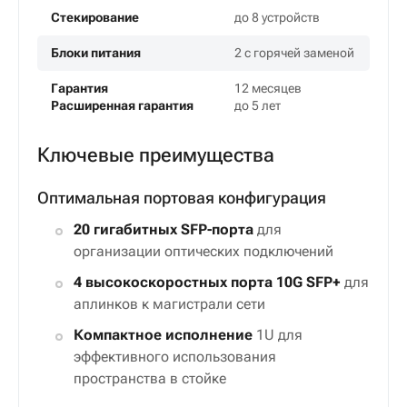
Порты Downlink
20×1G SFP
Порты Uplink
4×10G SFP+
Пропускная способность
128 Гбит/с
Уровень коммутации
L3
Стекирование
до 8 устройств
Блоки питания
2 с горячей заменой
Гарантия
12 месяцев
Расширенная гарантия
до 5 лет
Ключевые преимущества
Оптимальная портовая конфигурация
20 гигабитных SFP-порта
для
организации оптических подключений