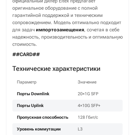
официального дилера OPTICOM
Коммутатор агрегации Eltex MES3324F
— это
сбалансированное решение российского
производства для построения эффективных
сетевых инфраструктур с преобладанием
оптических подключений.
OPTICOM
как
официальный дилер Eltex предлагает
оригинальное оборудование с полной
гарантийной поддержкой и техническим
сопровождением. Модель оптимально подходит
для задач
импортозамещения
, сочетая в себе
надежность, производительность и оптимальную
стоимость.
##CARD##
Технические характеристики
Параметр
Значение