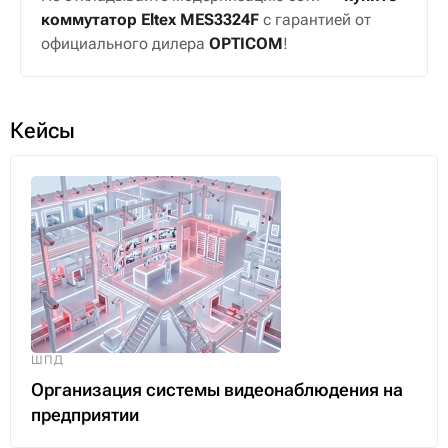
оборудованию
Рассчитать индивидуальное коммерческое
предложение
Заказать
бесплатный тест-драйв
в вашей
сети
Не откладывайте модернизацию сети —
купите
коммутатор Eltex MES3324F
с гарантией от
официального дилера
OPTICOM
!
Кейсы