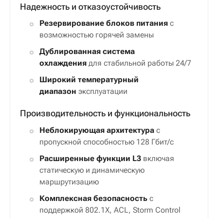
4 высокоскоростных порта 10G SFP+
для
аплинков к магистрали сети
Компактное исполнение
1U для
эффективного использования
пространства в стойке
Надежность и отказоустойчивость
Резервирование блоков питания
с
возможностью горячей замены
Дублированная система
охлаждения
для стабильной работы 24/7
Широкий температурный
диапазон
эксплуатации
Производительность и функциональность
Неблокирующая архитектура
с