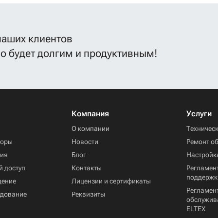
изучить пошаговый
алгоритм.
наших клиентов
во будет долгим и продуктивным!
Компания
Услуги
ы
О компании
Техничес
торы
Новости
Ремонт о
ния
Блог
Настройк
й доступ
Контакты
Регламент
поддержк
дение
Лицензии и сертификаты
Регламен
удование
Реквизиты
обслужив
ELTEX