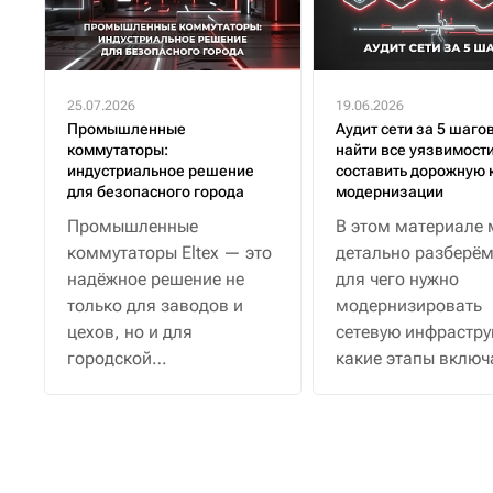
25.07.2026
19.06.2026
Промышленные
Аудит сети за 5 шагов
коммутаторы:
найти все уязвимости
индустриальное решение
составить дорожную 
для безопасного города
модернизации
Промышленные
В этом материале
коммутаторы Eltex — это
детально разберём,
надёжное решение не
для чего нужно
только для заводов и
модернизировать
цехов, но и для
сетевую инфрастру
городской
какие этапы включ
инфраструктуры: от
аудит и как примен
уличных камер и Wi-Fi до
решения «Элтекс» 
умных остановок, где
каждом уровне сет
важны устойчивость к
погоде, перепадам