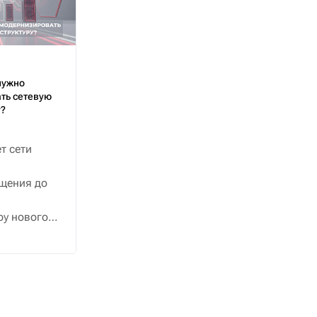
нужно
ть сетевую
у?
т сети
щения до
ру нового