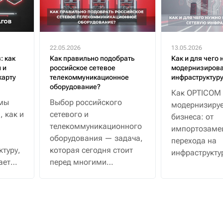
22.05.2026
13.05.2026
: как
Как правильно подобрать
Как и для чего 
 и
российское сетевое
модернизирова
карту
телекоммуникационное
инфраструктур
оборудование?
Как OPTICOM
 мы
Выбор российского
модернизируе
 как и
сетевого и
бизнеса: от
телекоммуникационного
импортозаме
оборудования — задача,
перехода на
ктуру,
которая сегодня стоит
инфраструкту
ает
перед многими
уровня.
ить
компаниями. Чтобы не
на
ошибиться и получить
и
решение, которое будет
работать долго и
надежно, предлагаем