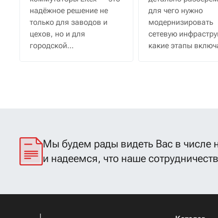
надёжное решение не
для чего нужно
только для заводов и
модернизировать
цехов, но и для
сетевую инфрастру
городской
какие этапы включ
инфраструктуры: от
аудит и как примен
уличных камер и Wi-Fi до
решения «Элтекс» 
умных остановок, где
каждом уровне сет
важны устойчивость к
погоде, перепадам
напряжения и
минимальное
обслуживание.
Мы будем рады видеть Вас в числе 
и надеемся, что наше сотрудничест