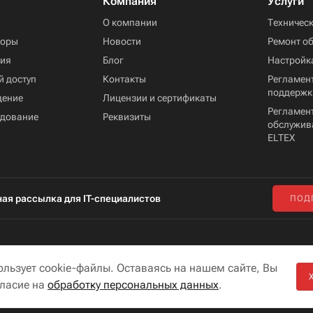
Компания
Услуги
ы
О компании
Техничес
торы
Новости
Ремонт о
ния
Блог
Настройк
й доступ
Контакты
Регламент
поддержк
дение
Лицензии и сертификаты
Регламен
удование
Реквизиты
обслужив
ELTEX
ая рассылка для IT-специалистов
ПОД
ользует cookie-файлы. Оставаясь на нашем сайте, Вы
гласие на
обработку персональных данных
.