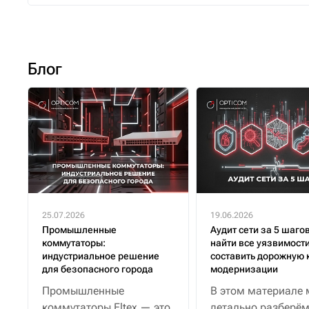
Блог
25.07.2026
19.06.2026
Промышленные
Аудит сети за 5 шагов
коммутаторы:
найти все уязвимости
индустриальное решение
составить дорожную 
для безопасного города
модернизации
Промышленные
В этом материале
коммутаторы Eltex — это
детально разберём,