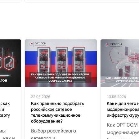
22.05.2026
13.05.2026
: как
Как правильно подобрать
Как и для чего 
 и
российское сетевое
модернизирова
карту
телекоммуникационное
инфраструктур
оборудование?
Как OPTICOM
 мы
Выбор российского
модернизируе
 как и
сетевого и