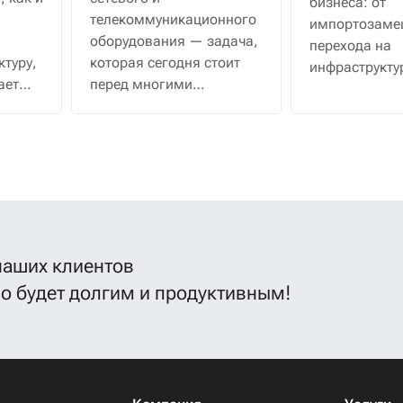
бизнеса: от
телекоммуникационного
импортозаме
оборудования — задача,
перехода на
ктуру,
которая сегодня стоит
инфраструкту
ает
перед многими
уровня.
ить
компаниями. Чтобы не
на
ошибиться и получить
и
решение, которое будет
работать долго и
надежно, предлагаем
изучить пошаговый
алгоритм.
наших клиентов
во будет долгим и продуктивным!