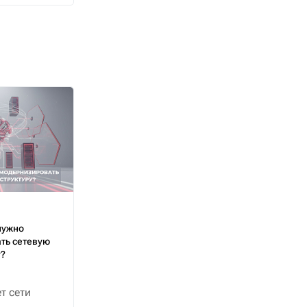
нужно
ть сетевую
у?
т сети