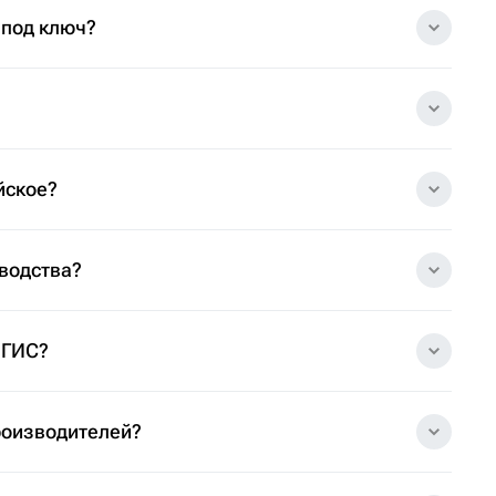
 под ключ?
йское?
зводства?
 ГИС?
роизводителей?