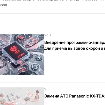
оров.
VOIP
Внедрение программно-аппарат
для приема вызовов скорой и
VOIP
Замена АТС Panasonic KX-TDA