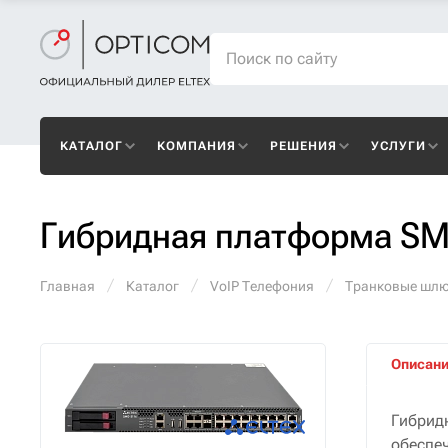
КАТАЛОГ
КОМПАНИЯ
РЕШЕНИЯ
УСЛУГИ
Гибридная платформа S
Главная
Каталог
VoIP Телефония
Транковые шл
Описан
Гибрид
обеспе