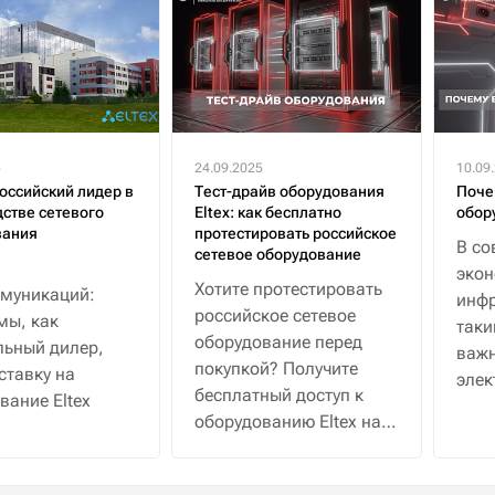
5
24.09.2025
10.09
российский лидер в
Тест-драйв оборудования
Поче
стве сетевого
Eltex: как бесплатно
обор
вания
протестировать российское
В со
сетевое оборудование
эко
Хотите протестировать
муникаций:
инфр
российское сетевое
мы, как
таки
оборудование перед
ьный дилер,
важн
покупкой? Получите
ставку на
элек
бесплатный доступ к
вание Eltex
водо
оборудованию Eltex на
30 дней с полной
поддержкой