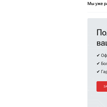
Мы уже р
По
ва
✔ Оф
✔ Бол
✔ Гар
З