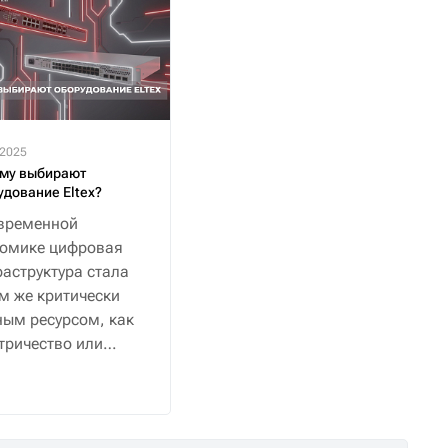
.2025
му выбирают
удование Eltex?
временной
номике цифровая
аструктура стала
м же критически
ым ресурсом, как
тричество или
снабжение.