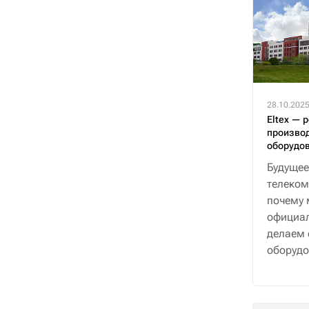
28.10.202
Eltex — 
производ
оборудо
Будущее
телеком
почему 
официал
делаем 
оборудо