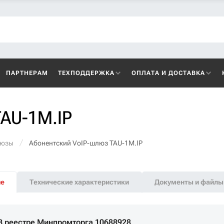
ПАРТНЕРАМ
ТЕХПОДДЕРЖКА
ОПЛАТА И ДОСТАВКА
TAU-1M.IP
люзы
Абонентский VoIP-шлюз TAU-1M.IP
ие
Технические характеристики
Документы и файлы
В реестре Минпромторга 10688928