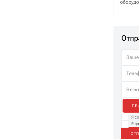
оборудо
Отпр
ПР
Я с
Я д