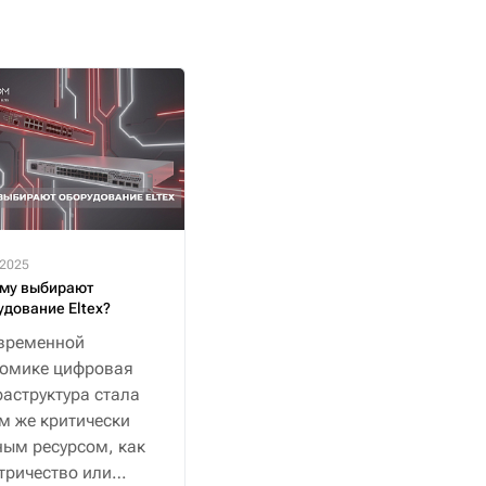
.2025
му выбирают
удование Eltex?
временной
номике цифровая
аструктура стала
м же критически
ым ресурсом, как
тричество или