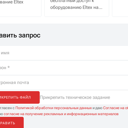
бесплатный доступ к
вание Eltex
водо
оборудованию Eltex на
30 дней с полной
поддержкой
специалистов. Помощь
авить запрос
в подборе, бесплатная
доставка и
неограниченные
консультации.
Прикрепить техническое задание
ИКРЕПИТЬ ФАЙЛ
огласен с
Политикой обработки персональных данных
и даю
Согласие на 
аю
согласие на получение рекламных и информационных материалов