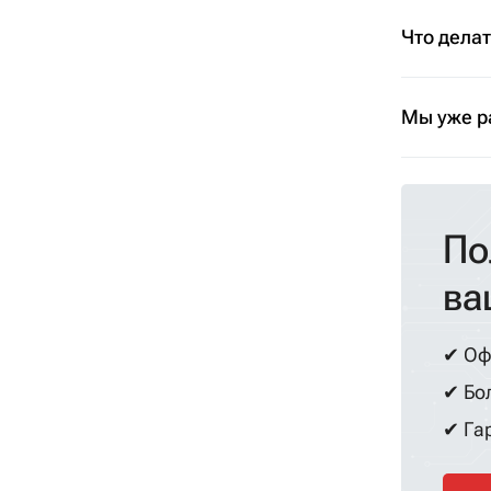
Что дела
Мы уже р
По
ва
✔ Оф
✔ Бол
✔ Гар