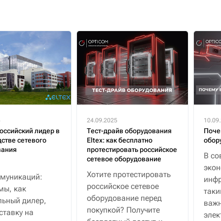
5
24.09.2025
10.09
российский лидер в
Тест-драйв оборудования
Поче
стве сетевого
Eltex: как бесплатно
обор
вания
протестировать российское
В со
сетевое оборудование
эко
Хотите протестировать
муникаций:
инфр
российское сетевое
мы, как
таки
оборудование перед
ьный дилер,
важн
покупкой? Получите
ставку на
элек