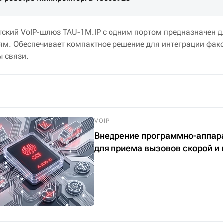
тский VoIP-шлюз TAU-1M.IP с одним портом предназначен д
етям. Обеспечивает компактное решение для интеграции фа
ы связи.
VOIP
Внедрение программно-аппарат
для приема вызовов скорой и