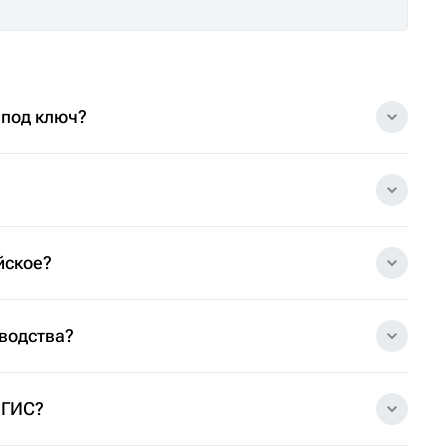
 под ключ?
йское?
зводства?
 ГИС?