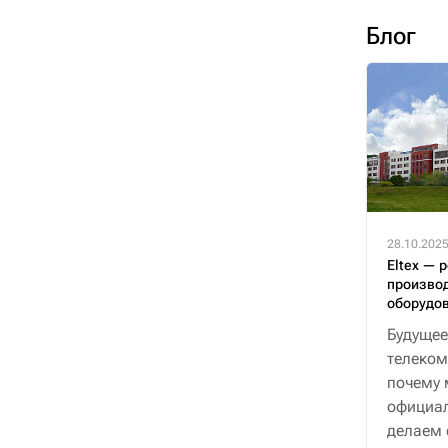
Блог
28.10.202
Eltex — 
производ
оборудо
Будущее
телеком
почему 
официал
делаем 