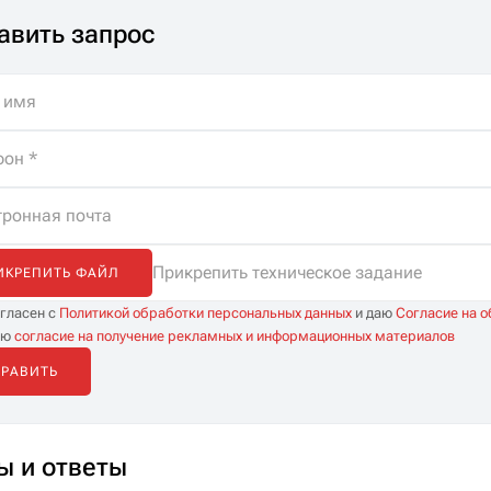
истов. Помощь
компьютеры и
авить запрос
ре, бесплатная
телефоны, а правильно
а и
направлять потоки
иченные
данных между ними и
тации.
внешним миром,
обеспечивая надежную
и безопасную связь.
Прикрепить техническое задание
ИКРЕПИТЬ ФАЙЛ
огласен с
Политикой обработки персональных данных
и даю
Согласие на 
аю
согласие на получение рекламных и информационных материалов
ы и ответы