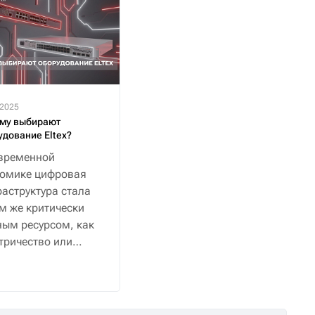
.2025
му выбирают
удование Eltex?
временной
номике цифровая
аструктура стала
м же критически
ым ресурсом, как
тричество или
снабжение.