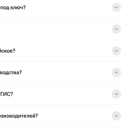
 под ключ?
йское?
зводства?
 ГИС?
роизводителей?