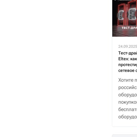
24.09.202
Тест-дра
Eltex: ка
протести
сетевое 
Хотите 
российс
оборудо
покупко
бесплат
оборудо
30 дней
поддер