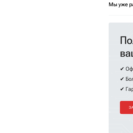
Мы уже р
По
ва
✔ Оф
✔ Бол
✔ Гар
З