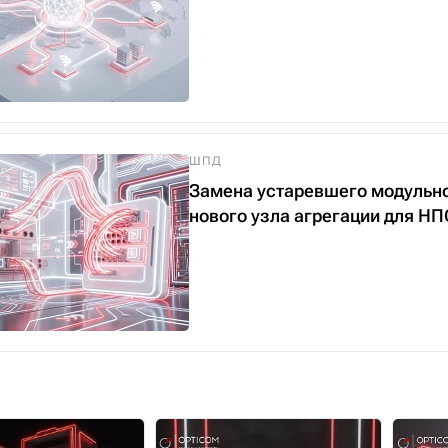
ШПД
Замена устаревшего модульно
нового узла агрегации для 