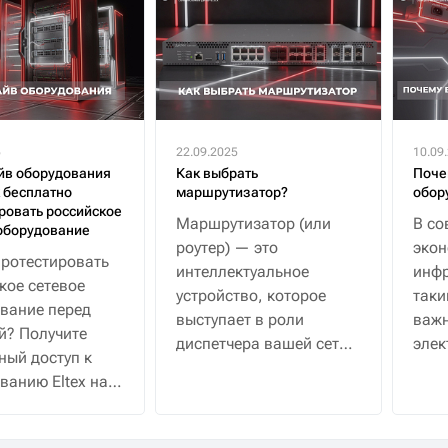
5
22.09.2025
10.09
йв оборудования
Как выбрать
Поче
к бесплатно
маршрутизатор?
обор
ровать российское
Маршрутизатор (или
В со
оборудование
роутер) — это
эко
протестировать
интеллектуальное
инфр
кое сетевое
устройство, которое
таки
вание перед
выступает в роли
важн
й? Получите
диспетчера вашей сети.
элек
ный доступ к
Если простыми
водо
ванию Eltex на
словами, его главная
 с полной
задача — не просто
жкой
раздать интернет на