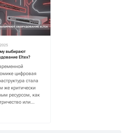
.2025
му выбирают
удование Eltex?
временной
номике цифровая
аструктура стала
м же критически
ым ресурсом, как
тричество или
снабжение.