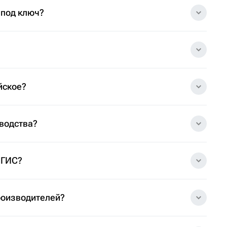
 под ключ?
йское?
зводства?
 ГИС?
роизводителей?