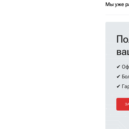
Мы уже р
По
ва
✔ Оф
✔ Бол
✔ Гар
З