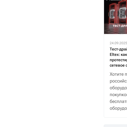
24.09.202
Тест-дра
Eltex: ка
протести
сетевое 
Хотите 
российс
оборудо
покупко
бесплат
оборудо
30 дней
поддер