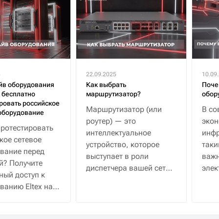
5
22.09.2025
10.09
йв оборудования
Как выбрать
Поче
к бесплатно
маршрутизатор?
обор
ровать российское
Маршрутизатор (или
В со
оборудование
роутер) — это
эко
протестировать
интеллектуальное
инфр
кое сетевое
устройство, которое
таки
вание перед
выступает в роли
важн
й? Получите
диспетчера вашей сети.
элек
ный доступ к
Если простыми
водо
ванию Eltex на
словами, его главная
 с полной
задача — не просто
жкой
раздать интернет на