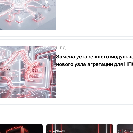
ШПД
Замена устаревшего модульно
нового узла агрегации для 