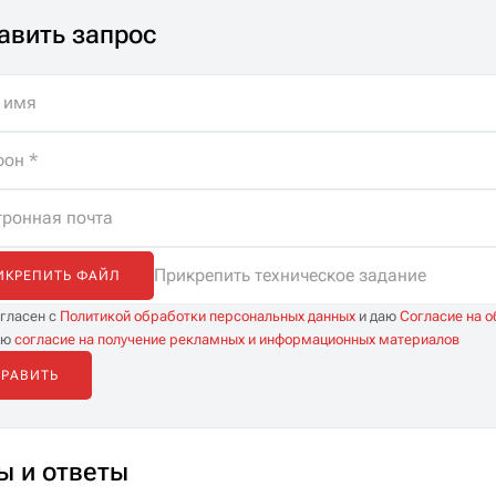
истов. Помощь
компьютеры и
авить запрос
ре, бесплатная
телефоны, а правильно
а и
направлять потоки
иченные
данных между ними и
тации.
внешним миром,
обеспечивая надежную
и безопасную связь.
Прикрепить техническое задание
ИКРЕПИТЬ ФАЙЛ
огласен с
Политикой обработки персональных данных
и даю
Согласие на 
аю
согласие на получение рекламных и информационных материалов
ы и ответы