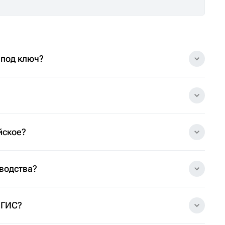
 под ключ?
йское?
зводства?
 ГИС?