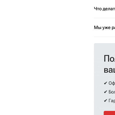
Что дела
Мы уже р
По
ва
✔ Оф
✔ Бол
✔ Гар