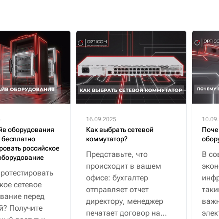
5
16.09.2025
10.09
йв оборудования
Как выбрать сетевой
Поче
к бесплатно
коммутатор?
обор
ровать российское
Представьте, что
В со
оборудование
происходит в вашем
эко
протестировать
офисе: бухгалтер
инфр
кое сетевое
отправляет отчет
таки
вание перед
директору, менеджер
важн
й? Получите
печатает договор на
элек