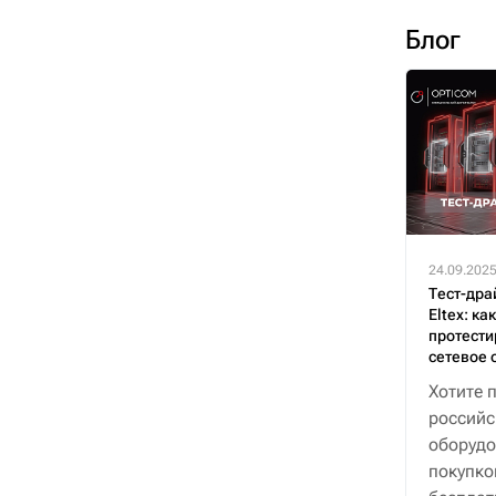
Блог
24.09.202
Тест-дра
Eltex: ка
протести
сетевое 
Хотите 
российс
оборудо
покупко