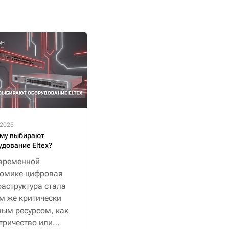
.2025
му выбирают
удование Eltex?
временной
номике цифровая
аструктура стала
м же критически
ым ресурсом, как
тричество или