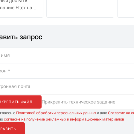
ный доступ к
сетевом принтере, а
водо
ванию Eltex на
охранник в это время
 с полной
смотрит трансляцию с
жкой
десятка камер
истов. Помощь
видеонаблюдения.
авить запрос
ре, бесплатная
а и
иченные
тации.
Прикрепить техническое задание
ИКРЕПИТЬ ФАЙЛ
огласен с
Политикой обработки персональных данных
и даю
Согласие на 
аю
согласие на получение рекламных и информационных материалов