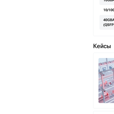
10GBA
10/10
40GBA
(QSFP
Кейсы