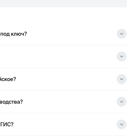
 под ключ?
йское?
зводства?
 ГИС?