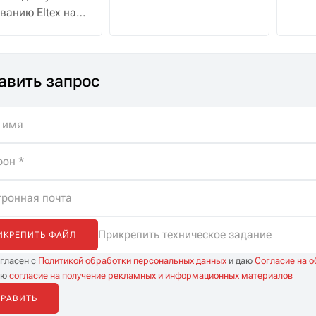
сетевом принтере, а
водо
ванию Eltex на
охранник в это время
 с полной
смотрит трансляцию с
жкой
десятка камер
истов. Помощь
видеонаблюдения.
авить запрос
ре, бесплатная
а и
иченные
тации.
Прикрепить техническое задание
ИКРЕПИТЬ ФАЙЛ
огласен с
Политикой обработки персональных данных
и даю
Согласие на 
аю
согласие на получение рекламных и информационных материалов