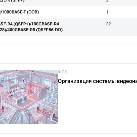
SE-R (SFP+)
2
0/1000BASE-T (OOB)
1
SE-R4 (QSFP+)/100GBASE-R4
32
28)/400GBASE-R8 (QSFP56-DD)
ШПД
Организация системы видеон