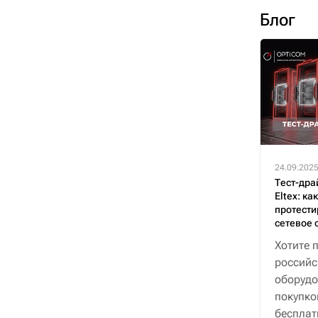
Блог
24.09.202
Тест-дра
Eltex: ка
протести
сетевое 
Хотите 
российс
оборудо
покупко
бесплат