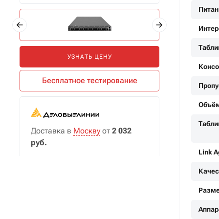
Питан
Инте
Табли
УЗНАТЬ ЦЕНУ
Консо
Бесплатное тестирование
Пропу
Объём
Табли
Доставка в
Москву
от
2 032
руб.
Link A
ПОДРОБНЕЕ
Качес
Разме
Аппар