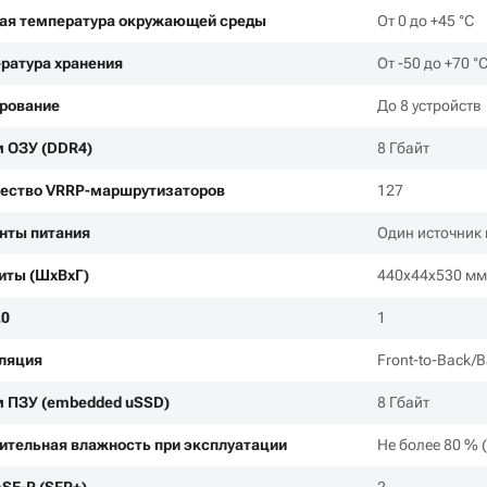
ая температура окружающей среды
От 0 до +45 °С
ратура хранения
От -50 до +70 °
рование
До 8 устройств
 ОЗУ (DDR4)
8 Гбайт
ество VRRP-маршрутизаторов
127
нты питания
Один источник 
иты (ШxВxГ)
440x44x530 м
.0
1
ляция
Front-to-Back/
 ПЗУ (embedded uSSD)
8 Гбайт
ительная влажность при эксплуатации
Не более 80 % 