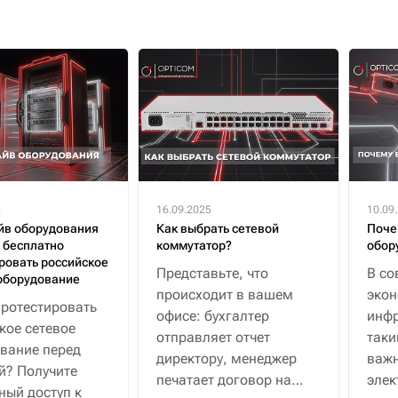
5
16.09.2025
10.09
йв оборудования
Как выбрать сетевой
Поче
к бесплатно
коммутатор?
обор
ровать российское
Представьте, что
В со
оборудование
происходит в вашем
эко
протестировать
офисе: бухгалтер
инфр
кое сетевое
отправляет отчет
таки
вание перед
директору, менеджер
важн
й? Получите
печатает договор на
элек
ный доступ к