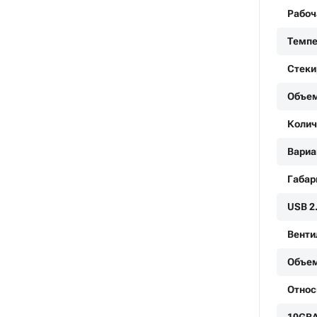
Рабоч
Темпе
Стеки
Объем
Колич
Вариа
Габар
USB 2
Венти
Объем
Относ