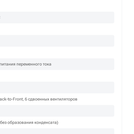
С
питания переменного тока
м
Back-to-Front, 6 сдвоенных вентиляторов
(без образования конденсата)