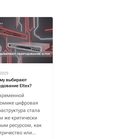
.2025
му выбирают
удование Eltex?
временной
номике цифровая
аструктура стала
м же критически
ым ресурсом, как
тричество или