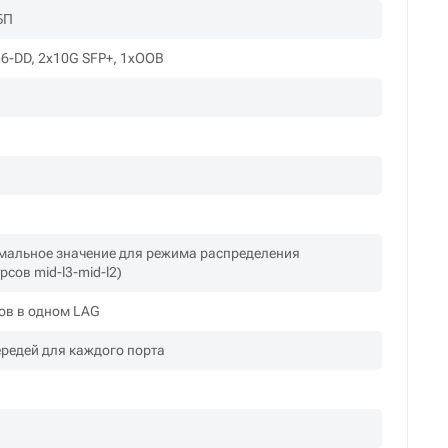
БП
6-DD, 2х10G SFP+, 1xOOB
мальное значение для режима распределения
рсов mid-l3-mid-l2)
тов в одном LAG
редей для каждого порта