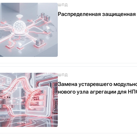
ШПД
Распределенная защищенная 
ШПД
Замена устаревшего модульно
нового узла агрегации для 