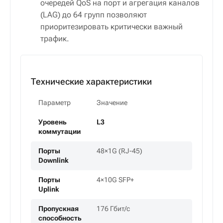
очередей QoS на порт и агрегация каналов
(LAG) до 64 групп позволяют
приоритезировать критически важный
трафик.
Технические характеристики
Параметр
Значение
Уровень
L3
коммутации
Порты
48×1G (RJ-45)
Downlink
Порты
4×10G SFP+
Uplink
Пропускная
176 Гбит/с
способность