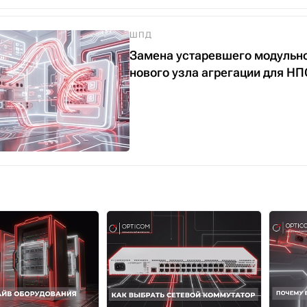
ШПД
Замена устаревшего модульно
нового узла агрегации для 