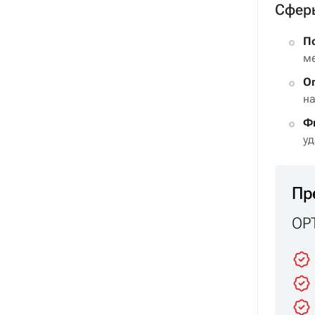
Сферы
П
ме
О
на
Ф
уд
Пр
OPT