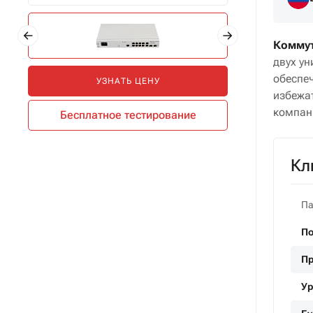
Коммут
двух у
обеспеч
УЗНАТЬ ЦЕНУ
избежат
компа
Бесплатное тестирование
Кл
Па
П
Пр
Ур