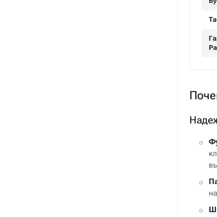
Бу
Та
Га
Ра
Поче
Надеж
Ф
кл
вы
П
на
Ш