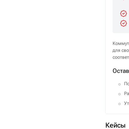
Коммут
для сво
соотве
Остав
По
Ра
Ут
Кейсы