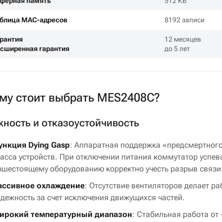
ферная память
512 КБ
блица MAC-адресов
8192 записи
рантия
12 месяцев
сширенная гарантия
до 5 лет
му стоит выбрать MES2408C?
ность и отказоустойчивость
ункция Dying Gasp
: Аппаратная поддержка «предсмертного
асса устройств. При отключении питания коммутатор успева
шестоящему оборудованию корректно учесть разрыв связи
ассивное охлаждение
: Отсутствие вентиляторов делает р
дежность за счет исключения движущихся частей.
ирокий температурный диапазон
: Стабильная работа от 