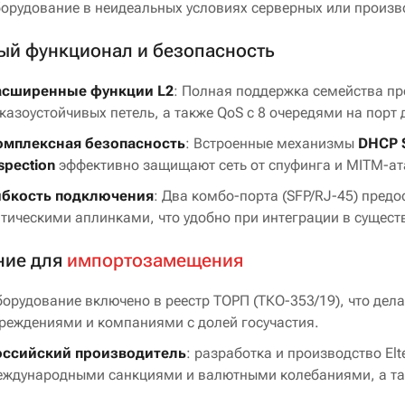
орудование в неидеальных условиях серверных или произ
ый функционал и безопасность
асширенные функции L2
: Полная поддержка семейства пр
казоустойчивых петель, а также QoS с 8 очередями на порт
омплексная безопасность
: Встроенные механизмы
DHCP S
spection
эффективно защищают сеть от спуфинга и MITM-ат
ибкость подключения
: Два комбо-порта (SFP/RJ-45) пре
тическими аплинками, что удобно при интеграции в сущес
ние для
импортозамещения
орудование включено в реестр ТОРП (ТКО-353/19), что дел
реждениями и компаниями с долей госучастия.
оссийский производитель
: разработка и производство Elt
ждународными санкциями и валютными колебаниями, а так