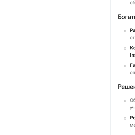
об
Богат
Р
от
К
In
Г
оп
Реше
Об
уч
Р
ме