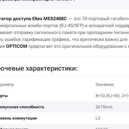
атор доступа Eltex MES2408C
— это 10-портовый гигабит
ниверсальных комбо-портов (RJ-45/SFP) и аппаратной подд
ивает отправку сигнального пакета при пропадании питани
ь ошибок тарификации трафика, что критически важно для 
ния
OPTICOM
предлагает это оригинальное оборудование с 
ючевые характеристики:
раметр
Значение
орты
8×1G (RJ-45), 2×
опускная способность
20 Гбит/с
овень коммутации
L2