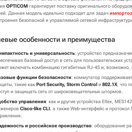
ния
OPTICOM
гарантирует поставку оригинального оборудов
ией. Данная модель идеально подходит для задач
импорто
строения безопасной и управляемой сетевой инфраструктур
евые особенности и преимущества
омпактность и универсальность
: устройство предназначе
еспечивая базовый доступ в сеть для пользовательских ус
жет включать комбинацию гигабитных RJ-45 и, возможно, 
азовые функции безопасности
: коммутатор поддерживае
щиты, такие как
Port Security, Storm Control
и
802.1X
, что 
ступ и защищать сеть от широковещательных штормов.
добство управления
: как и другие устройства Eltex, MES
нженеров
Cisco-like CLI
, а также Web-интерфейс и протокол
равления.
адежность и российское производство
: оборудование ра