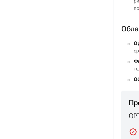
ри
по
Обла
О
ср
Ф
те
О
Пр
OPT