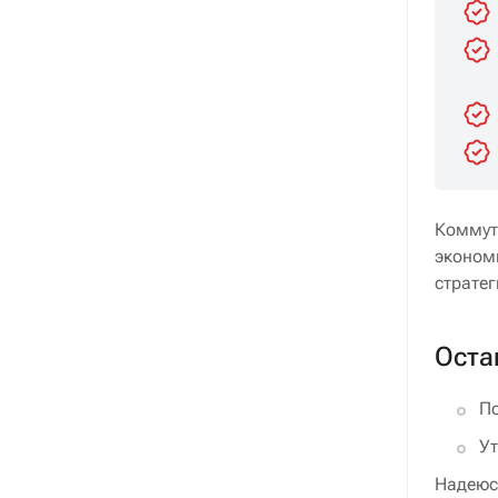
Коммут
эконом
страте
Оста
По
Ут
Надеюсь