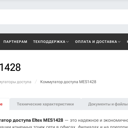
ПАРТНЕРАМ
ТЕХПОДДЕРЖКА
ОПЛАТА И ДОСТАВКА
1428
утаторы доступа
Коммутатор доступа MES1428
ие
Технические характеристики
Документы и файлы
атор доступа Eltex MES1428
— это надежное и экономично
ации конечных точек сети в офисах, филиалах и на предпри