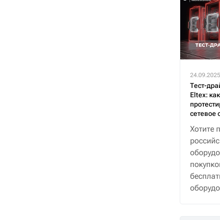
24.09.202
Тест-дра
Eltex: ка
протести
сетевое 
Хотите 
российс
оборудо
покупко
бесплат
оборудо
30 дней
поддер