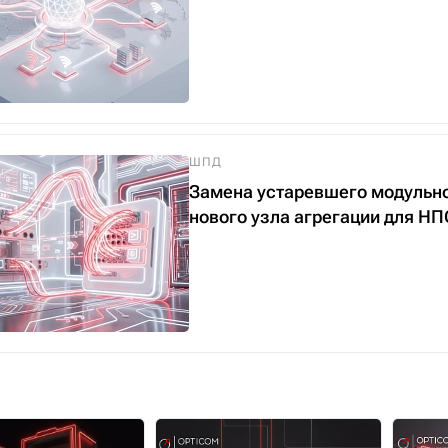
ШПД
Замена устаревшего модульно
нового узла агрегации для 