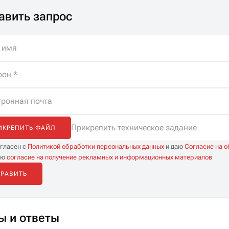
истов. Помощь
видеонаблюдения.
авить запрос
ре, бесплатная
а и
иченные
тации.
Прикрепить техническое задание
ИКРЕПИТЬ ФАЙЛ
огласен с
Политикой обработки персональных данных
и даю
Согласие на 
аю
согласие на получение рекламных и информационных материалов
ы и ответы