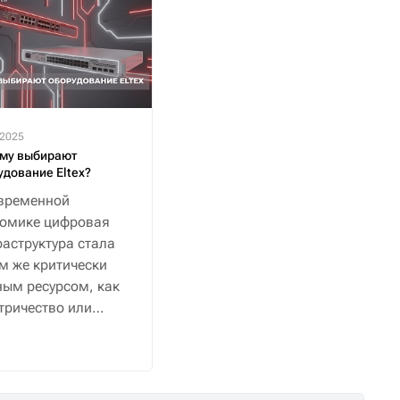
.2025
му выбирают
удование Eltex?
временной
номике цифровая
аструктура стала
м же критически
ым ресурсом, как
тричество или
снабжение.