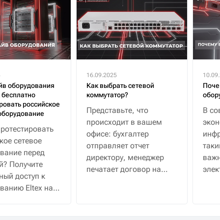
5
16.09.2025
10.09
йв оборудования
Как выбрать сетевой
Поче
к бесплатно
коммутатор?
обор
ровать российское
Представьте, что
В со
оборудование
происходит в вашем
эко
протестировать
офисе: бухгалтер
инфр
кое сетевое
отправляет отчет
таки
вание перед
директору, менеджер
важн
й? Получите
печатает договор на
элек
ный доступ к
сетевом принтере, а
водо
ванию Eltex на
охранник в это время
 с полной
смотрит трансляцию с
жкой
десятка камер