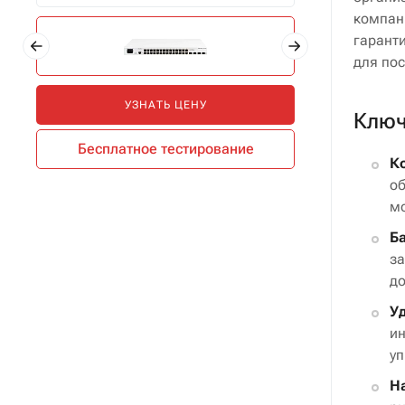
компа
гарант
для по
УЗНАТЬ ЦЕНУ
Ключ
Бесплатное тестирование
К
об
мо
Б
за
до
У
и
уп
Н