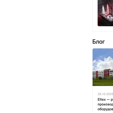
Блог
28.10.202
Eltex — 
производ
оборудо