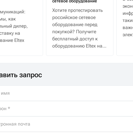
сетевое оборудование
эко
Хотите протестировать
муникаций:
инфр
российское сетевое
мы, как
таки
оборудование перед
ьный дилер,
важн
покупкой? Получите
ставку на
элек
бесплатный доступ к
вание Eltex
водо
оборудованию Eltex на
30 дней с полной
поддержкой
специалистов. Помощь
авить запрос
в подборе, бесплатная
доставка и
неограниченные
консультации.