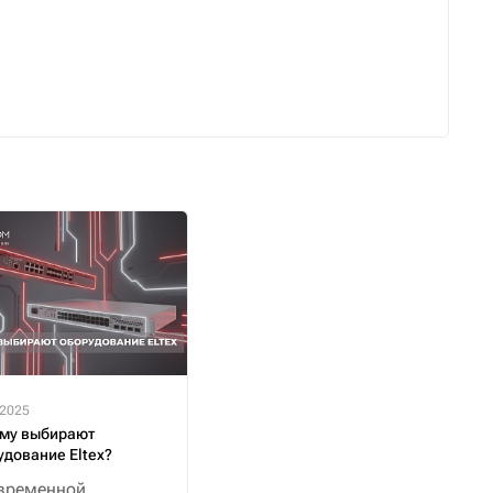
.2025
му выбирают
удование Eltex?
временной