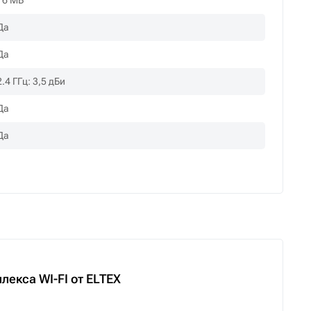
16 МБ
Да
Да
2.4 ГГц: 3,5 дБи
Да
Да
1
екса WI-FI от ELTEX