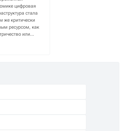
номике цифровая
аструктура стала
м же критически
ым ресурсом, как
тричество или
снабжение.