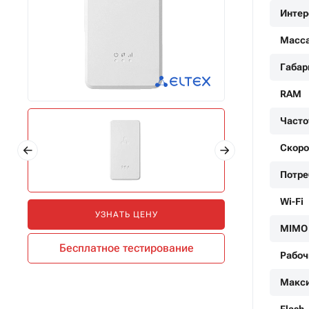
Инте
Масс
Габар
RAM
Часто
Скоро
Потре
Wi-Fi
УЗНАТЬ ЦЕНУ
MIMO
Бесплатное тестирование
Рабоч
Макси