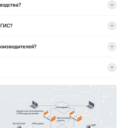
зводства?
 ГИС?
роизводителей?