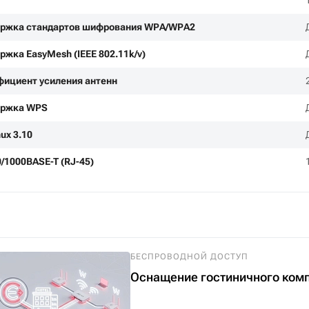
ржка стандартов шифрования WPA/WPA2
ржка EasyMesh (IEEE 802.11k/v)
ициент усиления антенн
ержка WPS
ux 3.10
0/1000BASE-T (RJ-45)
БЕСПРОВОДНОЙ ДОСТУП
Оснащение гостиничного компл