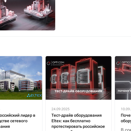
5
24.09.2025
10.09
российский лидер в
Тест-драйв оборудования
Поче
стве сетевого
Eltex: как бесплатно
обор
вания
протестировать российское
В со