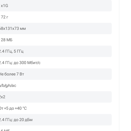
1x1G
172 г
68x131x73 мм
128 МБ
2.4 ГГц, 5 ГГц
2.4 ГГц: до 300 Мбит/с
Не более 7 Вт
a/b/g/n/ac
2x2
От +5 до +40 °С
2.4 ГГц: до 20 дБм