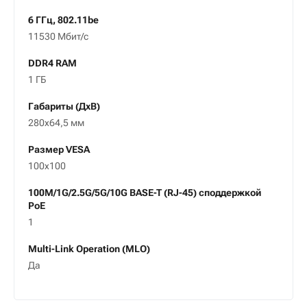
6 ГГц, 802.11be
11530 Мбит/c
DDR4 RAM
1 ГБ
Габариты (ДxВ)
280x64,5 мм
Размер VESA
100x100
100M/1G/2.5G/5G/10G BASE-T (RJ-45) споддержкой
PoE
1
Multi-Link Operation (MLO)
Да