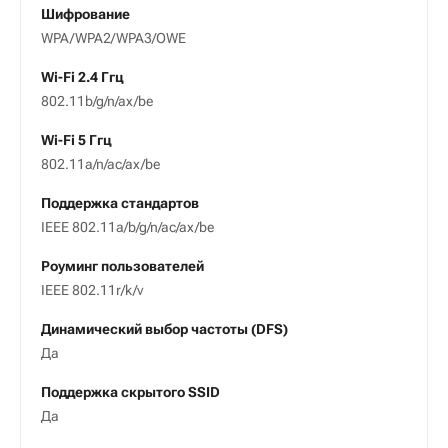
Шифрование
WPA/WPA2/WPA3/OWE
Wi-Fi 2.4 Ггц
802.11b/g/n/ax/be
Wi-Fi 5 Ггц
802.11a/n/ac/ax/be
Поддержка стандартов
IEEE 802.11a/b/g/n/ac/ax/be
Роуминг пользователей
IEEE 802.11r/k/v
Динамический выбор частоты (DFS)
Да
Поддержка скрытого SSID
Да