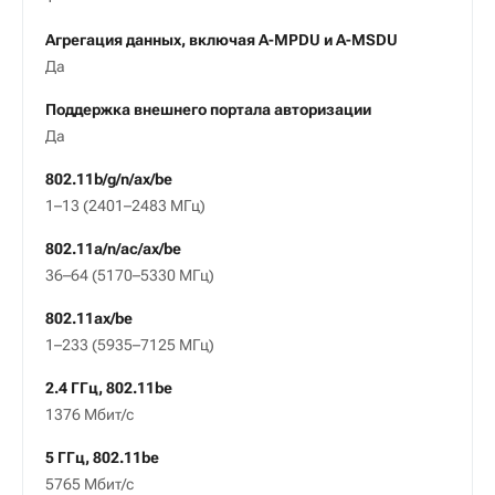
Агрегация данных, включая A-MPDU и А-MSDU
Да
Поддержка внешнего портала авторизации
Да
802.11b/g/n/ax/be
1–13 (2401–2483 МГц)
802.11a/n/ac/ax/be
36–64 (5170–5330 МГц)
802.11ax/be
1–233 (5935–7125 МГц)
2.4 ГГц, 802.11be
1376 Мбит/c
5 ГГц, 802.11be
5765 Мбит/c