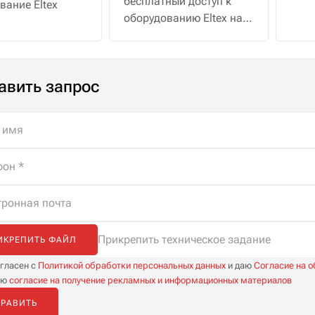
бесплатный доступ к
вание Eltex
водо
оборудованию Eltex на
30 дней с полной
поддержкой
специалистов. Помощь
авить запрос
в подборе, бесплатная
доставка и
неограниченные
консультации.
Прикрепить техническое задание
ИКРЕПИТЬ ФАЙЛ
огласен с
Политикой обработки персональных данных
и даю
Согласие на 
аю
согласие на получение рекламных и информационных материалов