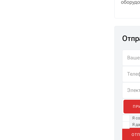
оборудо
Отпр
ПР
Я с
Я д