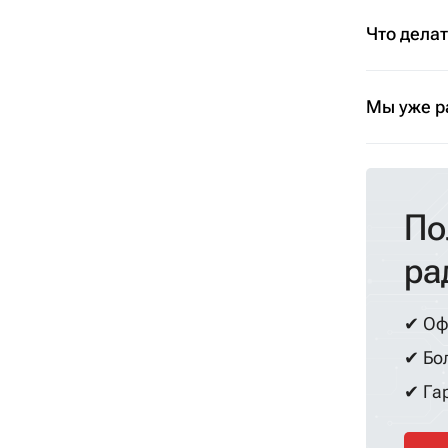
Что дела
Мы уже р
По
ра
✔ Оф
✔ Бол
✔ Гар