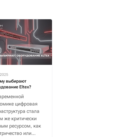
.2025
му выбирают
удование Eltex?
временной
номике цифровая
аструктура стала
м же критически
ым ресурсом, как
тричество или