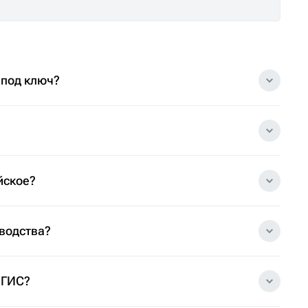
 под ключ?
йское?
зводства?
 ГИС?