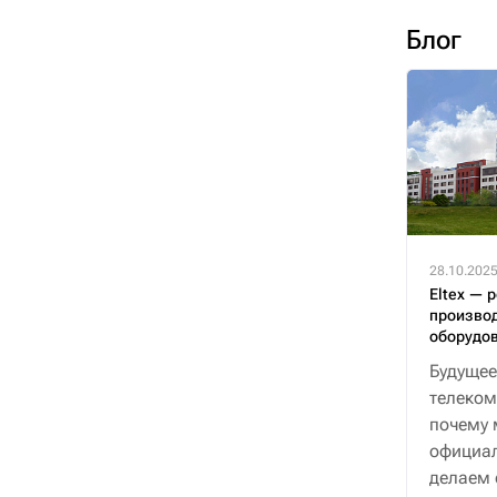
Блог
28.10.202
Eltex — 
производ
оборудо
Будущее
телеком
почему 
официал
делаем 