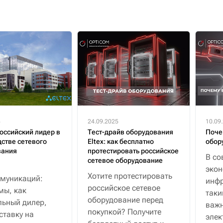
5
24.09.2025
10.09
российский лидер в
Тест-драйв оборудования
Поче
стве сетевого
Eltex: как бесплатно
обор
вания
протестировать российское
В со
сетевое оборудование
эко
Хотите протестировать
муникаций:
инфр
российское сетевое
мы, как
таки
оборудование перед
ьный дилер,
важн
покупкой? Получите
ставку на
элек