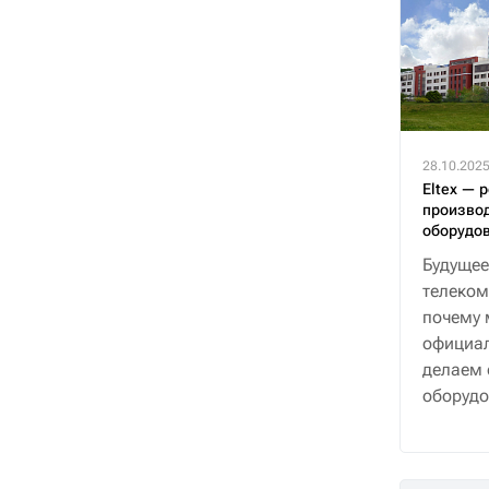
28.10.202
Eltex — 
производ
оборудо
Будущее
телеком
почему 
официал
делаем 
оборудо