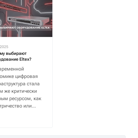
.2025
му выбирают
удование Eltex?
временной
номике цифровая
аструктура стала
м же критически
ым ресурсом, как
тричество или
снабжение.