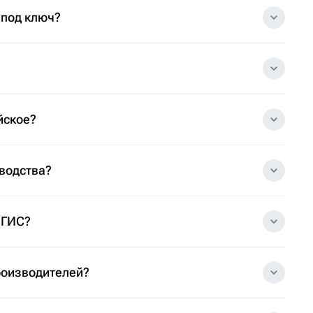
 под ключ?
йское?
зводства?
 ГИС?
роизводителей?