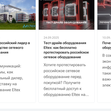
5
24.09.2025
10.09
российский лидер в
Тест-драйв оборудования
Поче
стве сетевого
Eltex: как бесплатно
обор
вания
протестировать российское
В со
сетевое оборудование
эко
Хотите протестировать
муникаций:
инфр
российское сетевое
мы, как
таки
оборудование перед
ьный дилер,
важн
покупкой? Получите
ставку на
элек
бесплатный доступ к
вание Eltex
водо
оборудованию Eltex на
30 дней с полной
поддержкой