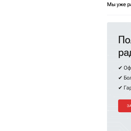
Мы уже р
По
ра
✔ Оф
✔ Бол
✔ Гар
З