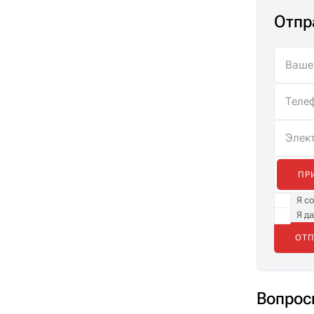
Отпр
ПР
Я с
Я д
Вопрос