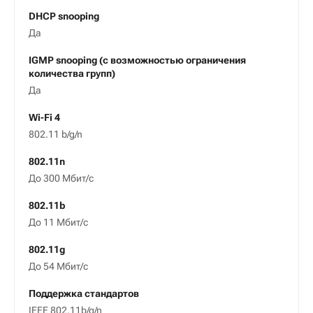
DHCP snooping
Да
IGMP snooping (с возможностью ограничения
количества групп)
Да
Wi-Fi 4
802.11 b/g/n
802.11n
До 300 Мбит/с
802.11b
До 11 Мбит/с
802.11g
До 54 Мбит/с
Поддержка стандартов
IEEE 802.11b/g/n