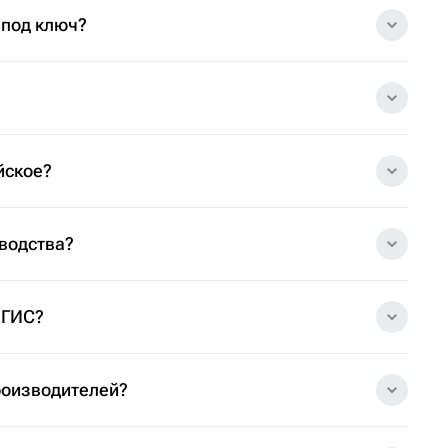
 под ключ?
йское?
зводства?
 ГИС?
роизводителей?