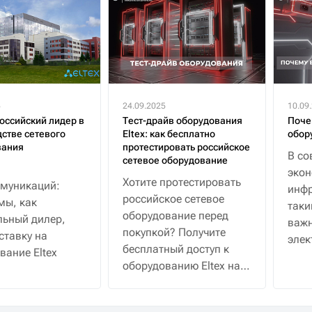
5
24.09.2025
10.09
российский лидер в
Тест-драйв оборудования
Поче
стве сетевого
Eltex: как бесплатно
обор
вания
протестировать российское
В со
сетевое оборудование
эко
Хотите протестировать
муникаций:
инфр
российское сетевое
мы, как
таки
оборудование перед
ьный дилер,
важн
покупкой? Получите
ставку на
элек
бесплатный доступ к
вание Eltex
водо
оборудованию Eltex на
30 дней с полной
поддержкой