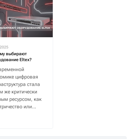
.2025
му выбирают
удование Eltex?
временной
номике цифровая
аструктура стала
м же критически
ым ресурсом, как
тричество или
снабжение.