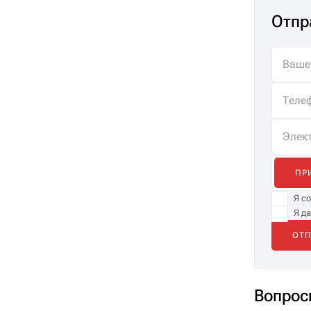
Отпр
ПР
Я с
Я д
Вопрос