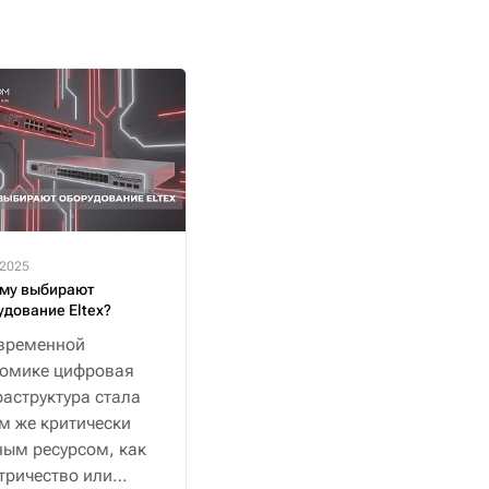
.2025
му выбирают
удование Eltex?
временной
номике цифровая
аструктура стала
м же критически
ым ресурсом, как
тричество или