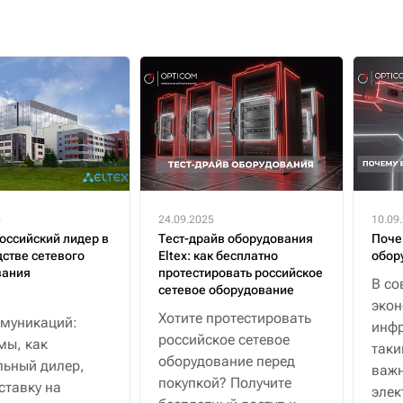
5
24.09.2025
10.09
российский лидер в
Тест-драйв оборудования
Поче
стве сетевого
Eltex: как бесплатно
обор
вания
протестировать российское
В со
сетевое оборудование
эко
Хотите протестировать
муникаций:
инфр
российское сетевое
мы, как
таки
оборудование перед
ьный дилер,
важн
покупкой? Получите
ставку на
элек