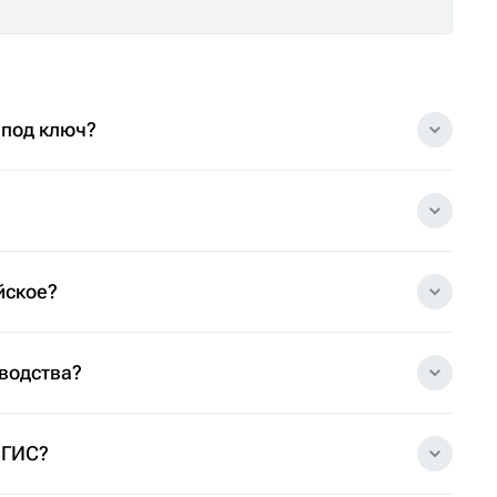
 под ключ?
йское?
зводства?
 ГИС?