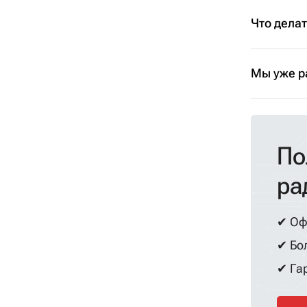
Что дела
Мы уже р
По
ра
✔ Оф
✔ Бол
✔ Гар