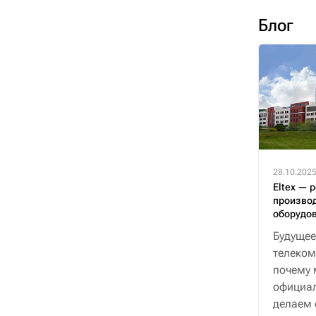
Блог
28.10.202
Eltex — 
производ
оборудо
Будущее
телеком
почему 
официал
делаем 