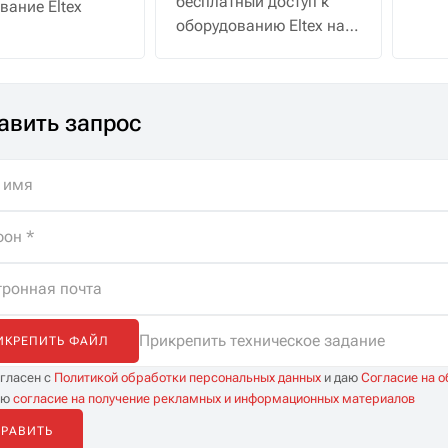
бесплатный доступ к
вание Eltex
водо
оборудованию Eltex на
30 дней с полной
поддержкой
специалистов. Помощь
авить запрос
в подборе, бесплатная
доставка и
неограниченные
консультации.
Прикрепить техническое задание
ИКРЕПИТЬ ФАЙЛ
огласен с
Политикой обработки персональных данных
и даю
Согласие на 
аю
согласие на получение рекламных и информационных материалов