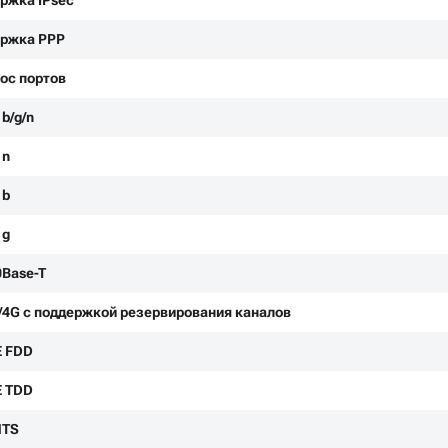
ржка IPsec
ржка PPP
ос портов
b/g/n
1n
1b
1g
0Base-T
/4G с поддержкой резервирования каналов
E FDD
E TDD
MTS