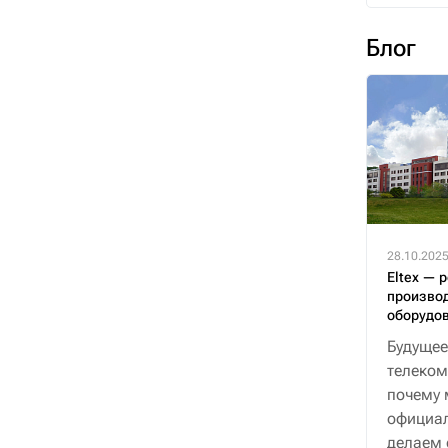
Блог
28.10.202
Eltex — 
производ
оборудо
Будущее
телеком
почему 
официал
делаем 