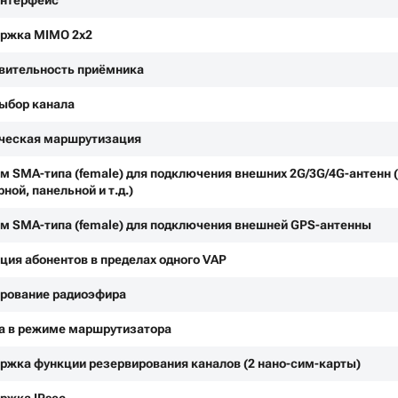
нтерфейс
ржка MIMO 2х2
вительность приёмника
ыбор канала
ческая маршрутизация
м SMA-типа (female) для подключения внешних 2G/3G/4G-антенн 
ной, панельной и т.д.)
м SMA-типа (female) для подключения внешней GPS-антенны
ция абонентов в пределах одного VAP
рование радиоэфира
а в режиме маршрутизатора
ржка функции резервирования каналов (2 нано-сим-карты)