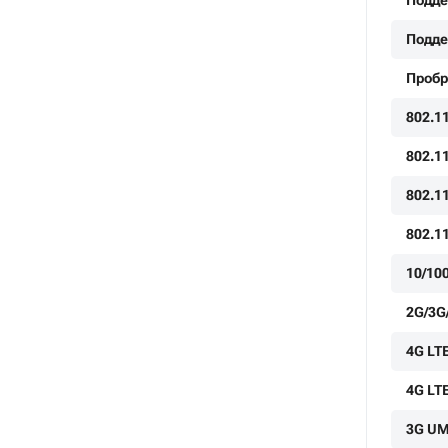
Подде
Подде
Пробр
802.11
802.1
802.1
802.1
10/10
2G/3G
4G LT
4G LT
3G U