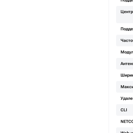
Подде
Центр
Подде
Часто
Моду
Анте
Ширин
Макси
Удале
CLI
NETC