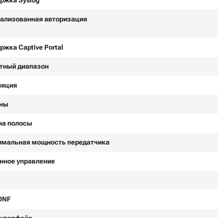
ржка Syslog
ализованная авторизация
ржка Captive Portal
тный диапазон
ляция
нны
а полосы
мальная мощность передатчика
нное управление
ONF