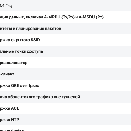
2.4 Ггц
ация данных, включая A-MPDU (Tx/Rx) и А-MSDU (Rx)
итеты и планирование пакетов
ржка скрытого SSID
альные точки доступа
роанализатор
клиент
ржка GRE over Ipsec
ача абонентского трафика вне туннелей
ржка ACL
ржка NTP