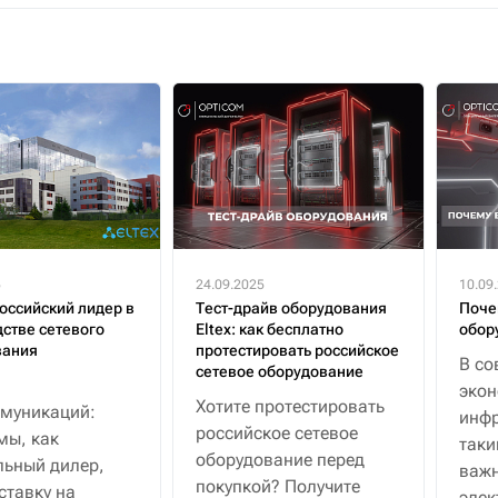
5
24.09.2025
10.09
российский лидер в
Тест-драйв оборудования
Поче
стве сетевого
Eltex: как бесплатно
обор
вания
протестировать российское
В со
сетевое оборудование
эко
Хотите протестировать
муникаций:
инфр
российское сетевое
мы, как
таки
оборудование перед
ьный дилер,
важн
покупкой? Получите
ставку на
элек