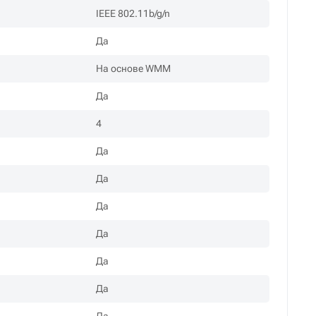
IEEE 802.11b/g/n
Да
На основе WMM
Да
4
Да
Да
Да
Да
Да
Да