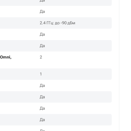
Да
Да
2.4 ГГц: до -90 дБм
Да
Да
(Omni,
2
1
Да
Да
Да
Да