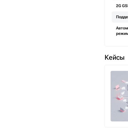
2G G
Подде
Автом
режим
Кейсы