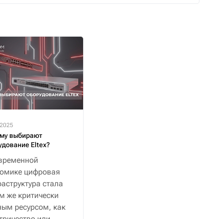
.2025
му выбирают
удование Eltex?
временной
номике цифровая
аструктура стала
м же критически
ым ресурсом, как
тричество или