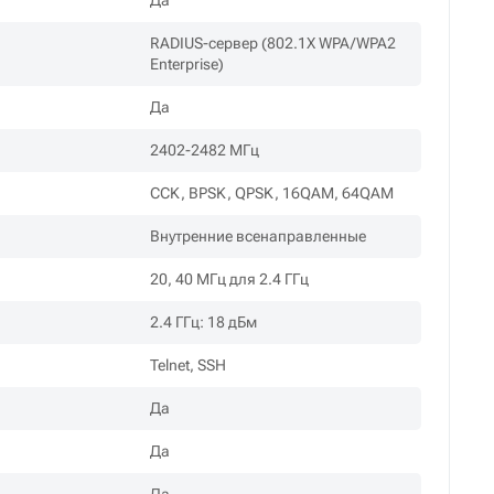
Да
RADIUS-сервер (802.1X WPA/WPA2
Enterprise)
Да
2402-2482 МГц
CCK, BPSK, QPSK, 16QAM, 64QAM
Внутренние всенаправленные
20, 40 МГц для 2.4 ГГц
2.4 ГГц: 18 дБм
Telnet, SSH
Да
Да