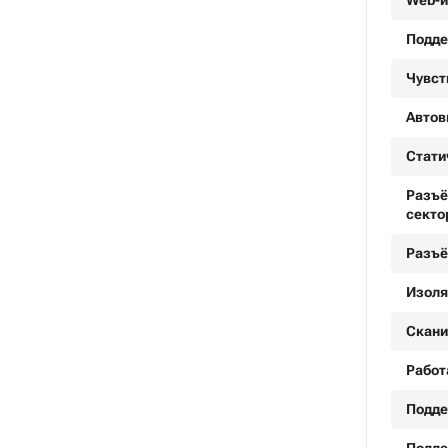
Web-и
Подде
Чувст
Автов
Стати
Разъё
сектор
Разъё
Изоля
Скани
Работ
Подде