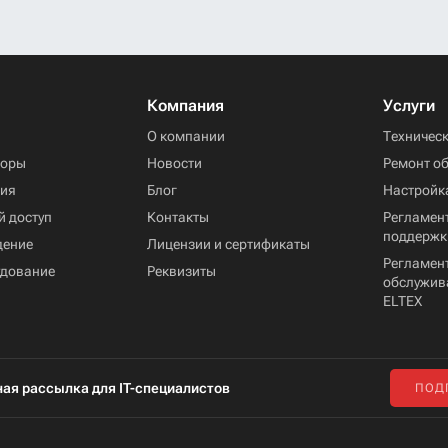
Компания
Услуги
ы
О компании
Техничес
торы
Новости
Ремонт о
ния
Блог
Настройк
й доступ
Контакты
Регламент
поддержк
дение
Лицензии и сертификаты
Регламен
удование
Реквизиты
обслужив
ELTEX
ая рассылка для IT-специалистов
ПОД