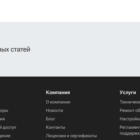
ых статей
Компания
Услуги
ы
О компании
Техничес
торы
Новости
Ремонт о
ния
Блог
Настройк
й доступ
Контакты
Регламент
поддержк
дение
Лицензии и сертификаты