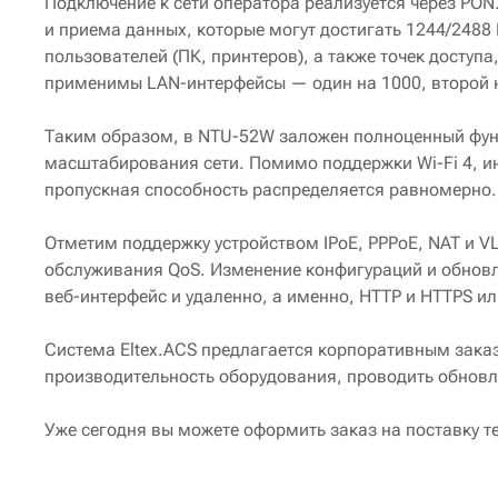
Подключение к сети оператора реализуется через PON.
и приема данных, которые могут достигать 1244/2488
пользователей (ПК, принтеров), а также точек доступа
применимы LAN-интерфейсы — один на 1000, второй н
Таким образом, в NTU-52W заложен полноценный фун
масштабирования сети. Помимо поддержки Wi-Fi 4, и
пропускная способность распределяется равномерно.
Отметим поддержку устройством IPoE, PPPoE, NAT и V
обслуживания QoS. Изменение конфигураций и обновле
веб-интерфейс и удаленно, а именно, HTTP и HTTPS ил
Система Eltex.ACS предлагается корпоративным зака
производительность оборудования, проводить обновл
Уже сегодня вы можете оформить заказ на поставку 