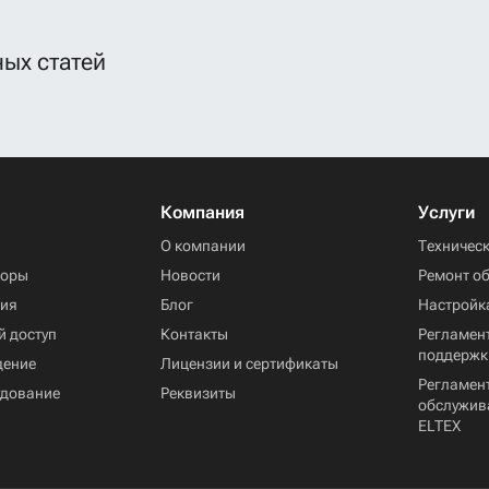
ых статей
Компания
Услуги
ы
О компании
Техничес
торы
Новости
Ремонт о
ния
Блог
Настройк
й доступ
Контакты
Регламент
поддержк
дение
Лицензии и сертификаты
Регламен
удование
Реквизиты
обслужив
ELTEX