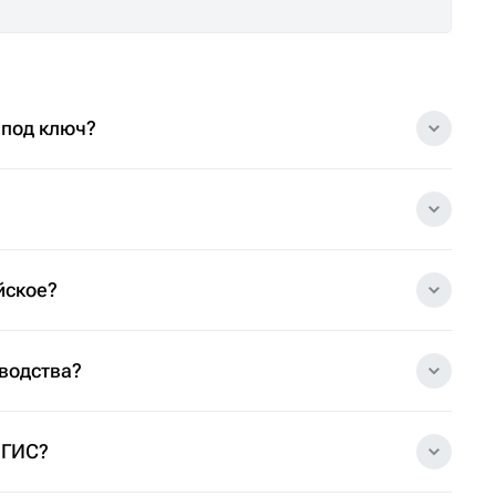
 под ключ?
йское?
зводства?
 ГИС?