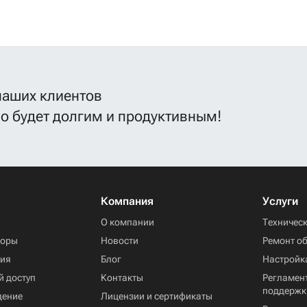
наших клиентов
во будет долгим и продуктивным!
Компания
Услуги
ы
О компании
Техничес
торы
Новости
Ремонт о
ния
Блог
Настройк
й доступ
Контакты
Регламент
поддержк
дение
Лицензии и сертификаты