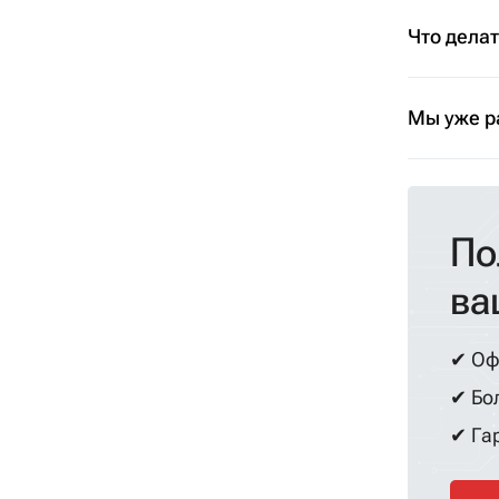
Что дела
Мы уже р
По
ва
✔ Оф
✔ Бол
✔ Гар