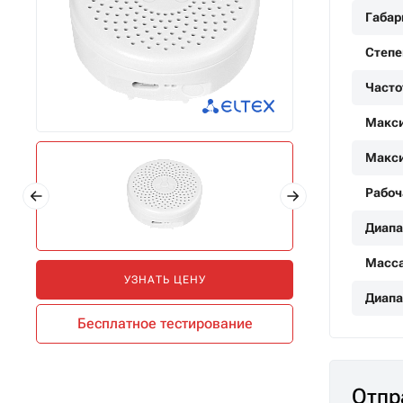
Габар
Степе
Часто
Макси
Макси
Рабоч
Диапа
Масса
УЗНАТЬ ЦЕНУ
Диапа
Бесплатное тестирование
Отпр