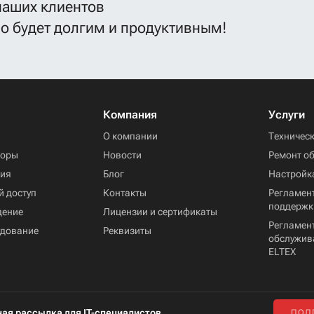
наших клиентов
во будет долгим и продуктивным!
Компания
Услуги
ы
О компании
Техничес
торы
Новости
Ремонт о
ния
Блог
Настройк
й доступ
Контакты
Регламент
поддержк
дение
Лицензии и сертификаты
Регламен
удование
Реквизиты
обслужив
ELTEX
ая рассылка для IT-специалистов
ПОД