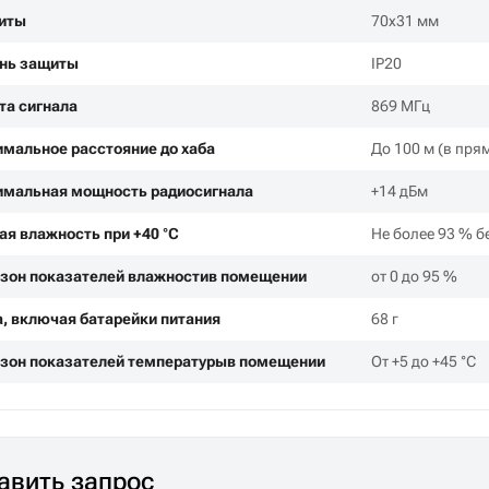
иты
70х31 мм
нь защиты
IР20
та сигнала
869 МГц
мальное расстояние до хаба
До 100 м (в пря
мальная мощность радиосигнала
+14 дБм
ая влажность при +40 °С
Не более 93 % б
зон показателей влажностив помещении
от 0 до 95 %
, включая батарейки питания
68 г
зон показателей температурыв помещении
От +5 до +45 °C
авить запрос