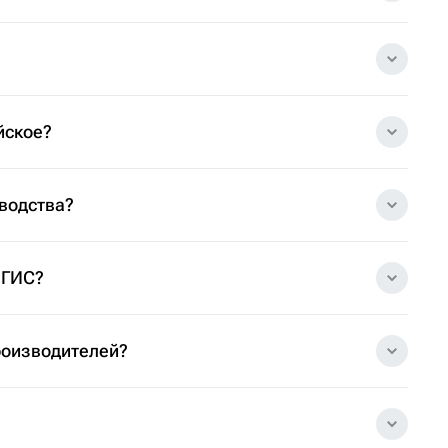
йское?
зводства?
 ГИС?
роизводителей?