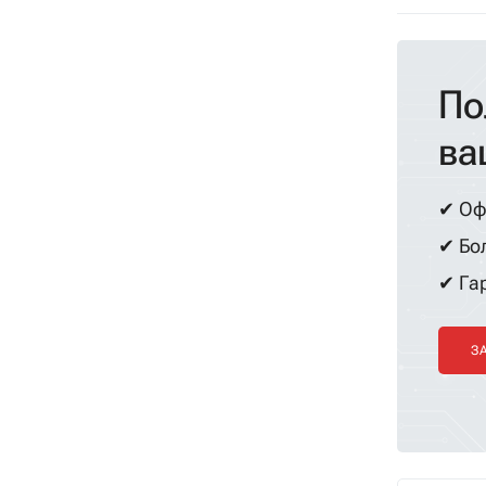
По
ва
✔ Оф
✔ Бол
✔ Гар
З