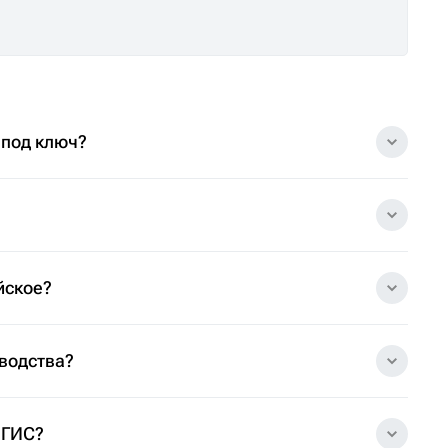
 под ключ?
йское?
зводства?
 ГИС?