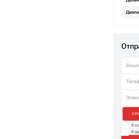
Дальн
Диапа
Отпр
ПР
Я с
Я д