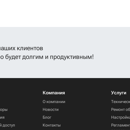
наших клиентов
во будет долгим и продуктивным!
Компания
Услуги
ы
О компании
Техничес
торы
Новости
Ремонт о
ния
Блог
Настройк
й доступ
Контакты
Регламент