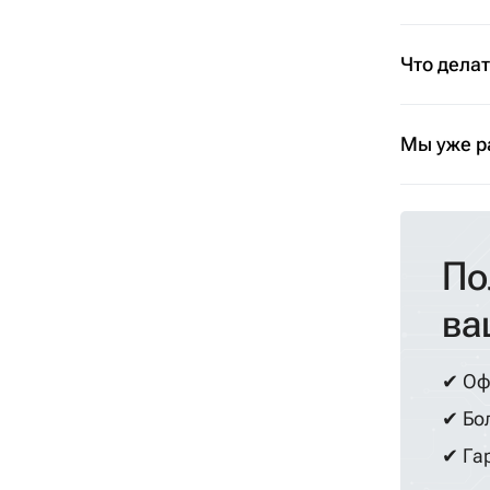
Что дела
Мы уже р
По
ва
✔ Оф
✔ Бол
✔ Гар