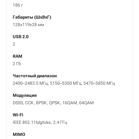
186 г
Габариты (ШxВxГ)
128x119x28 мм
USB 2.0
2
RAM
2 ГБ
Частотный диапазон
2400–2483.5 МГц, 5150–5350 МГц, 5470–5850 МГц
Модуляция
DSSS, CCK, BPSK, QPSK, 16QAM, 64QAM
Wi-Fi
IEEE 802.11b/g/n/ax, 2.4 ГГц
MIMO