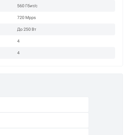
560 Гбит/с
720 Mpps
До 250 Вт
4
4