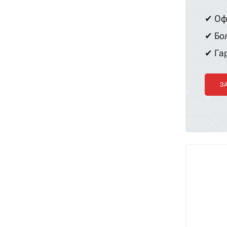
✔ Оф
✔ Бол
✔ Гар
З