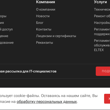
Компания
Услуги
ы
О компании
Техничес
торы
Новости
Ремонт о
ния
Блог
Настройк
й доступ
Контакты
Регламент
поддержк
дение
Лицензии и сертификаты
Регламен
удование
Реквизиты
обслужив
ELTEX
ая рассылка для IT-специалистов
ПОД
ользует cookie-файлы. Оставаясь на нашем сайте, Вы
гласие на
обработку персональных данных
.