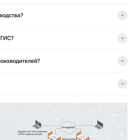
зводства?
 ГИС?
роизводителей?