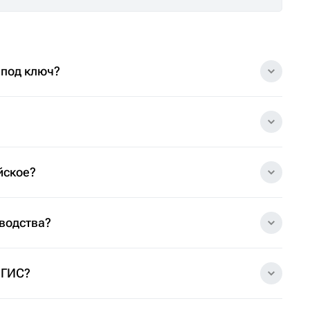
 под ключ?
йское?
зводства?
 ГИС?