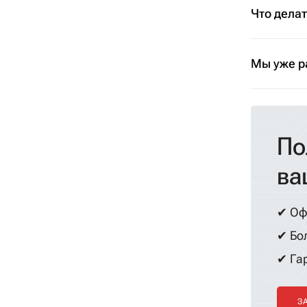
Что дела
Мы уже р
По
ва
✔ Оф
✔ Бол
✔ Гар
З