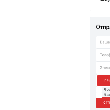
Выход
Отпр
ПР
Я с
Я д