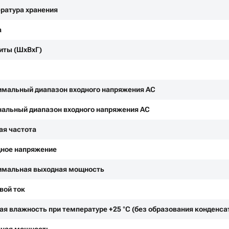
ратура хранения
а
иты (ШxВxГ)
мальный диапазон входного напряжения АС
альный диапазон входного напряжения АС
ая частота
ное напряжение
мальная выходная мощность
вой ток
ая влажность при температуре +25 °С (без образования конденса