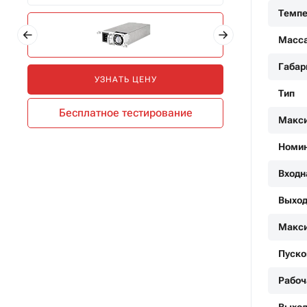
Темпе
Масс
Габар
УЗНАТЬ ЦЕНУ
Тип
Бесплатное тестирование
Макси
Номин
Входн
Выход
Макси
Пуско
Рабоч