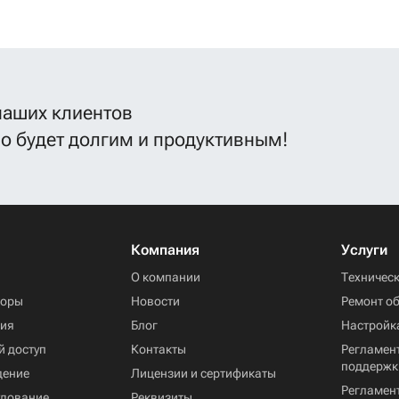
наших клиентов
во будет долгим и продуктивным!
Компания
Услуги
ы
О компании
Техничес
торы
Новости
Ремонт о
ния
Блог
Настройк
й доступ
Контакты
Регламент
поддержк
дение
Лицензии и сертификаты
Регламен
удование
Реквизиты