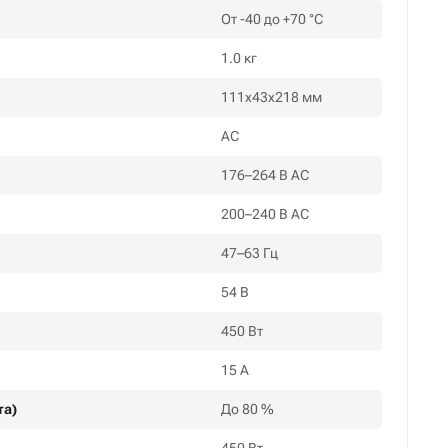
От -40 до +70 °С
1.0 кг
111х43х218 мм
AC
176–264 В AC
200–240 В AC
47–63 Гц
54 В
450 Вт
15 А
та)
До 80 %