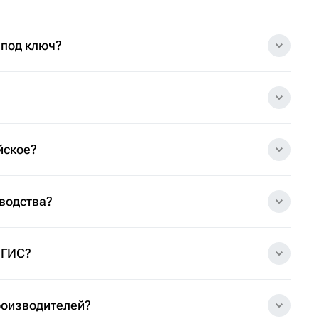
 под ключ?
йское?
зводства?
 ГИС?
роизводителей?