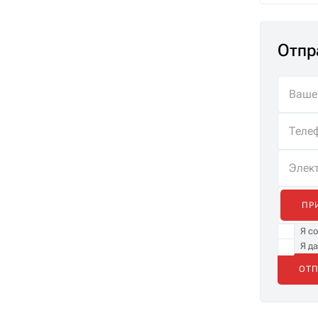
Отпр
ПР
Я с
Я д