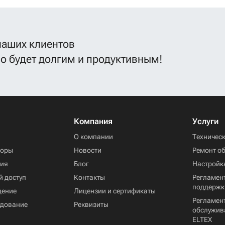
наших клиентов
во будет долгим и продуктивным!
Компания
Услуги
ы
О компании
Техничес
торы
Новости
Ремонт о
ния
Блог
Настройк
й доступ
Контакты
Регламент
поддержк
дение
Лицензии и сертификаты
Регламен
удование
Реквизиты
обслужив
ELTEX