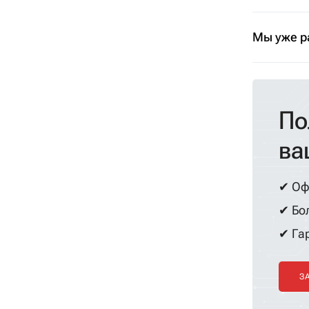
Мы уже р
По
ва
✔ Оф
✔ Бол
✔ Гар
З