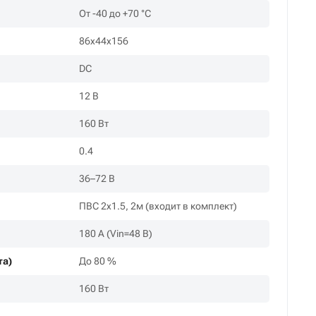
От -40 до +70 °С
86х44х156
DC
12 В
160 Вт
0.4
36–72 В
ПВС 2х1.5, 2м (входит в комплект)
180 А (Vin=48 В)
та)
До 80 %
160 Вт