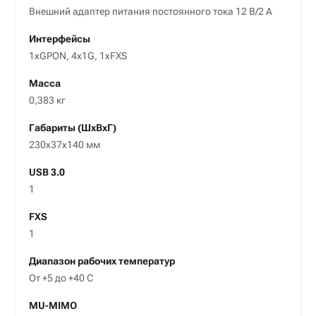
Внешний адаптер питания постоянного тока 12 B/2 А
Интерфейсы
1хGPON, 4х1G, 1хFXS
Масса
0,383 кг
Габариты (ШxВxГ)
230x37x140 мм
USB 3.0
1
FXS
1
Диапазон рабочих температур
От +5 до +40 С
MU-MIMO