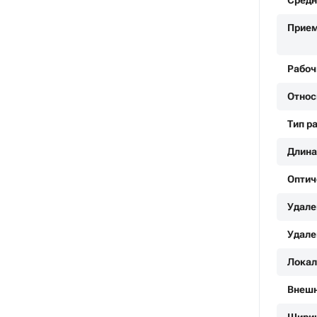
Средн
Прие
Рабоч
Относ
Тип р
Длина
Оптич
Удале
Удале
Локал
Внешн