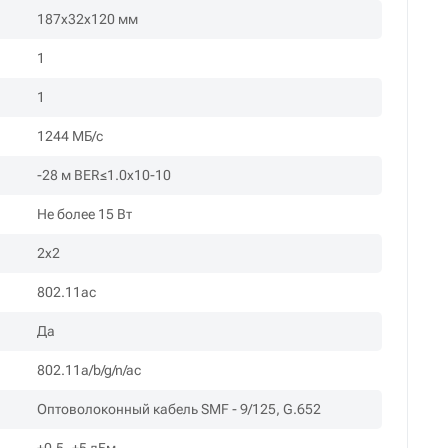
187х32х120 мм
1
1
1244 МБ/с
-28 м BER≤1.0x10-10
Не более 15 Вт
2x2
802.11ac
Да
802.11a/b/g/n/ac
Оптоволоконный кабель SMF - 9/125, G.652