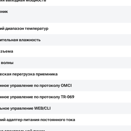
яя выходная мощность
мник
ий диапазон температур
ительная влажность
азъема
 волны
еская перегрузка приемника
нное управление по протоколу OMCI
нное управление по протоколу TR-069
ьное управление WEB/CLI
ий адаптер питания постоянного тока