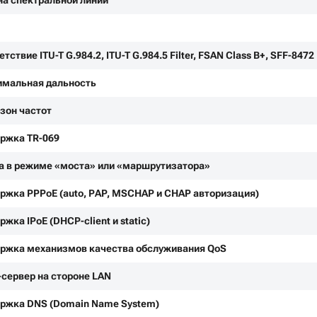
а спектральной линии
тствие ITU-T G.984.2, ITU-T G.984.5 Filter, FSAN Class B+, SFF-8472
мальная дальность
зон частот
ржка TR-069
а в режиме «моста» или «маршрутизатора»
ржка PPPoE (auto, PAP, MSCHAP и CHAP авторизация)
жка IPoE (DHCP-client и static)
ржка механизмов качества обслуживания QoS
сервер на стороне LAN
ржка DNS (Domain Name System)