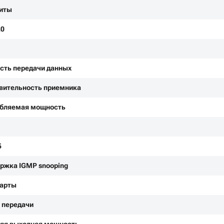
иты
.0
сть передачи данных
вительность приемника
бляемая мощность
5
ржка IGMP snooping
арты
 передачи