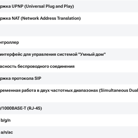
ржка UPNP (Universal Plug and Play)
ржка NAT (Network Address Translation)
онтроллер
интерфейс для управления системой "Умный дом"
асность беспроводного соединения
ржка протокола SIP
ременная работа в двух частотных диапазонах (Simultaneous Dua
0/1000BASE-T (RJ-45)
b/g/n
1a/n/ac