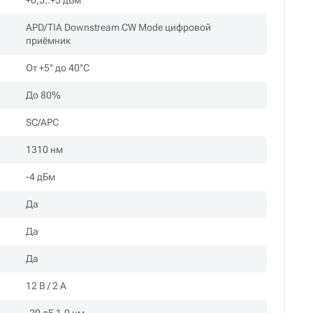
+0,5..+5 дБм
APD/TIA Downstream CW Mode цифровой
приёмник
От +5° до 40°C
До 80%
SC/APC
1310 нм
-4 дБм
Да
Да
Да
12 B / 2 A