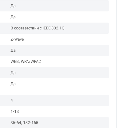
Да
Да
В соответствии с IEEE 802.1Q
Z-Wave
Да
WEB; WPA/WPA2
Да
l
Да
4
1-13
36-64, 132-165