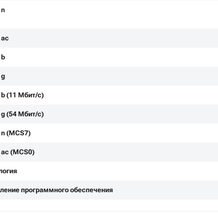
1n
1ac
1b
1g
b (11 Мбит/с)
g (54 Мбит/с)
1n (MCS7)
1ac (MCS0)
логия
ление программного обеспечения