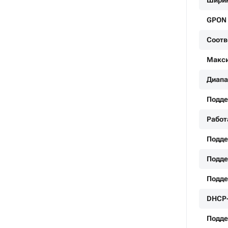
Ширин
GPON
Соотве
Макси
Диапа
Подде
Работ
Подде
Поддер
Подде
DHCP-
Подде