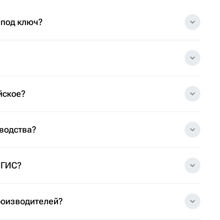
 под ключ?
йское?
зводства?
 ГИС?
роизводителей?