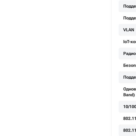
Подде
Подде
VLAN
IoT-к
Радио
Безоп
Подде
Однов
Band)
10/10
802.11
802.1