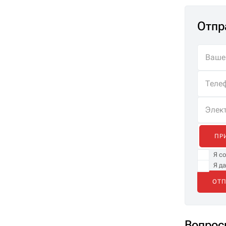
Отпр
ПР
Я с
Я д
Вопрос