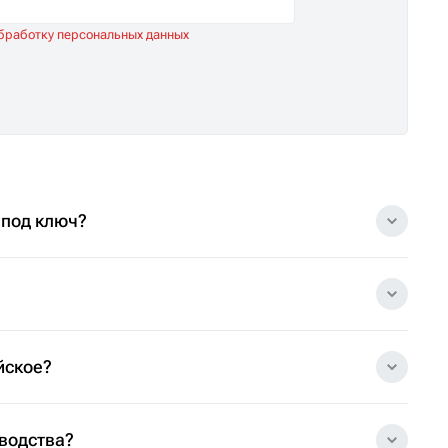
обработку персональных данных
 под ключ?
йское?
зводства?