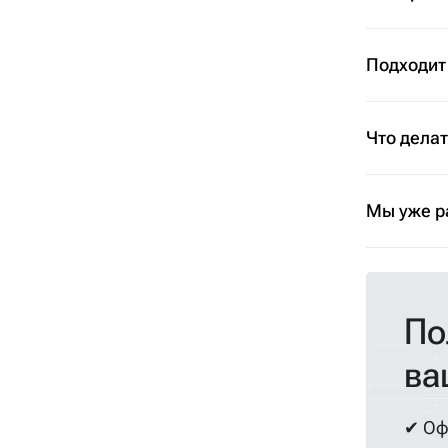
Подходит
Что дела
Мы уже р
По
ва
✔ Оф