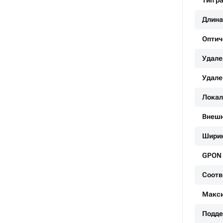
Тип р
Длина
Оптич
Удале
Удале
Локал
Внешн
Ширин
GPON
Соотве
Макси
Подде