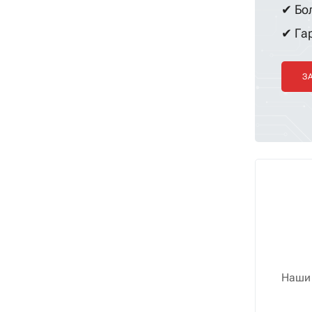
✔ Бол
✔ Гар
З
Наши 