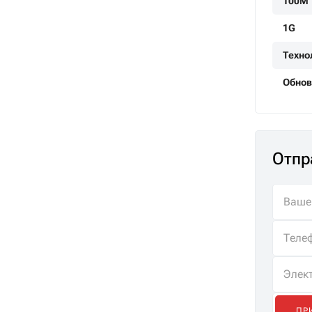
100M
1G
Техно
Обнов
Отпр
ПР