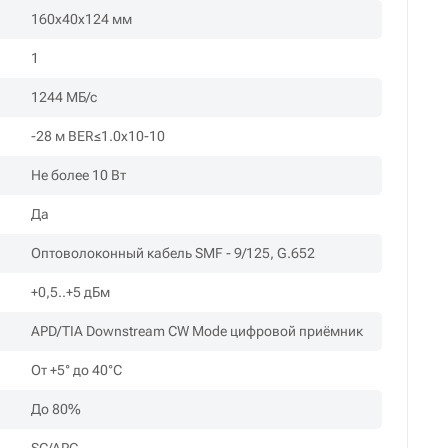
160х40х124 мм
1
1244 МБ/с
-28 м BER≤1.0x10-10
Не более 10 Вт
Да
Оптоволоконный кабель SMF - 9/125, G.652
+0,5..+5 дБм
APD/TIA Downstream CW Mode цифровой приёмник
От +5° до 40°C
До 80%