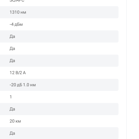
SC/APC
1310 нм
-4 дБм
Да
Да
Да
12 B/2 А
-20 дБ 1.0 нм
1
Да
20 км
Да