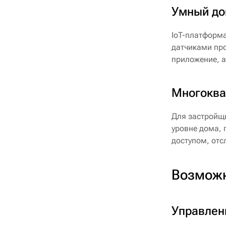
Умный до
IoT-платформа
датчиками про
приложение, 
Многоква
Для застройщи
уровне дома, 
доступом, отс
Возможн
Управлен