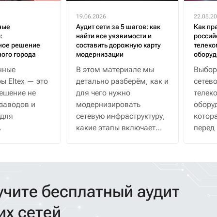
19.06.2026
22.05.2
ные
Аудит сети за 5 шагов: как
Как пр
:
найти все уязвимости и
россий
ное решение
составить дорожную карту
телеко
ного города
модернизации
оборуд
нные
В этом материале мы
Выбор
ы Eltex — это
детально разберём, как и
сетево
ешение не
для чего нужно
телек
 заводов и
модернизировать
обору
 для
сетевую инфраструктуру,
котора
какие этапы включает
перед
туры: от
аудит и как применить
компа
ер и Wi-Fi до
решения «Элтекс» на
ошиби
новок, где
каждом уровне сети
решени
йчивость к
работа
учите бесплатный аудит
репадам
надеж
 и
изучи
их сетей
ое
алгор