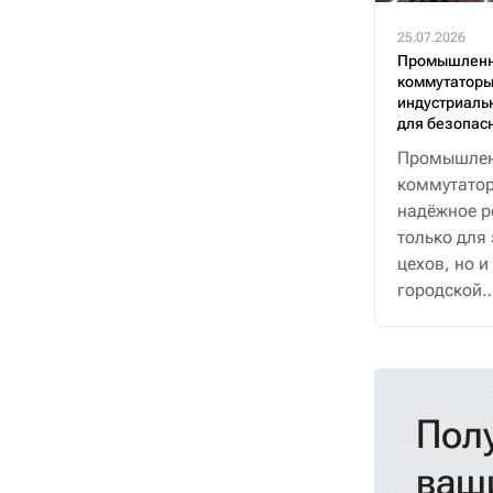
25.07.2026
Промышлен
коммутаторы
индустриаль
для безопас
Промышле
коммутатор
надёжное р
только для
цехов, но и
городской
инфраструк
уличных кам
умных оста
важны усто
Пол
погоде, пе
напряжения
ваш
минимальн