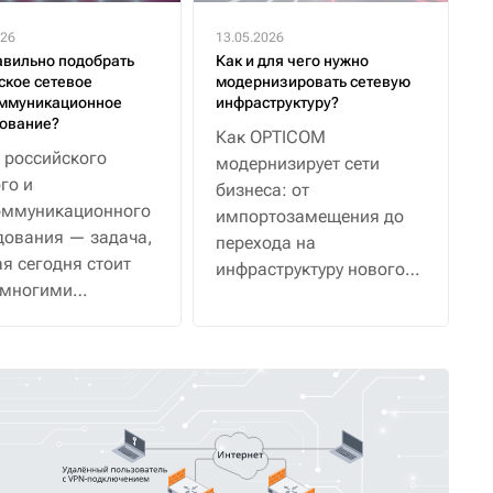
026
13.05.2026
авильно подобрать
Как и для чего нужно
ское сетевое
модернизировать сетевую
ммуникационное
инфраструктуру?
ование?
Как OPTICOM
 российского
модернизирует сети
го и
бизнеса: от
оммуникационного
импортозамещения до
дования — задача,
перехода на
я сегодня стоит
инфраструктуру нового
 многими
уровня.
ниями. Чтобы не
ться и получить
е, которое будет
ть долго и
но, предлагаем
ть пошаговый
итм.