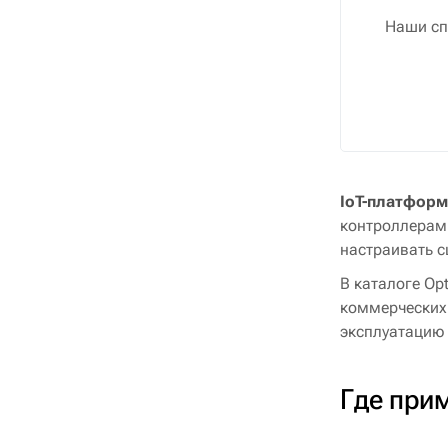
Наши сп
IoT-платформ
контроллерами
настраивать с
В каталоге Op
коммерческих 
эксплуатацию 
Где при