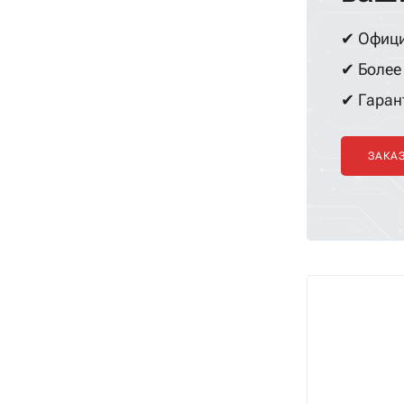
обслуживан
✔ Офици
✔ Более 
✔ Гарант
ЗАКА