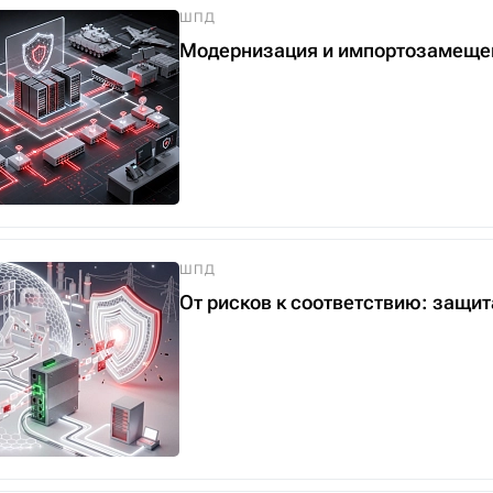
ШПД
Модернизация и импортозамещени
ШПД
От рисков к соответствию: защи